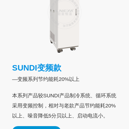
LTZ系列低温冷冻机采用变频技术，提高产品效
率、降低能耗。变频压缩机组通过内置变频装置
随时根据用户冷热负荷需求改变直流压缩机的运
行转速，从⽽避免压缩机与电加热满负荷对抗，
保持机组稳定的⼯作状态，达到降低能耗的效
果。
SUNDI变频款
UC/LY加热系统
TCS大系统
了解更多
—变频系列节约能耗20%以上
—+50℃～+170℃，仅支持介质控温精度
±0.5℃
—集散温度控制系统
本系列产品较SUNDI产品制冷系统、循环系统
采⽤变频控制，相对与⽼款产品节约能耗20%
整个循环是密闭的，⾼温没有油雾挥发，导热
TCS集散温度控制系统采用自动控制系统应用计
LG系列螺杆冷冻机组
以上、噪⾳降低5分贝以上、启动电流⼩。
油不会被氧化和褐化；带有矫正内循环温度探
算机控制技术，可以使制药生产的工艺操作和参
—可提供-110℃~30℃冷冻介质
头PT100的功能；
数得到科学的、有效的、严格的监测和控制，实