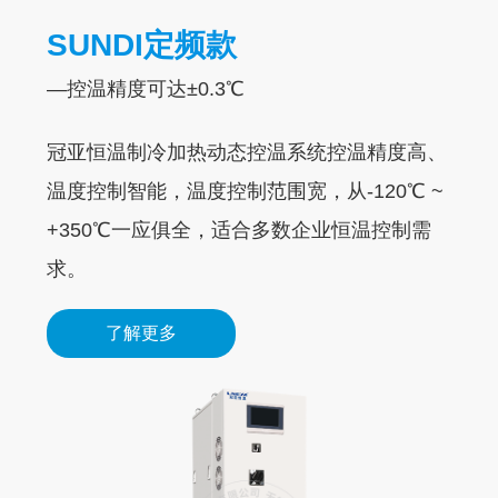
SUNDI定频款
TCU控温单元
UST系列加热控温系统
—控温精度可达±0.3℃
—大批量车间生产过程控温
—介质温控精度±0.5℃，物料温控精度±1℃
冠亚恒温制冷加热动态控温系统控温精度高、
控温范围-120℃~+350℃，大功率支持放大生
采⽤高温降温⼯艺，实现300℃~50℃降温；
温度控制智能，温度控制范围宽，从-120℃ ~
产级使用需求。提供直通式ZLF系列和换热式
配备加热冷却⼀体容器，换热⾯积⼤，升温和
+350℃一应俱全，适合多数企业恒温控制需
SR系列，支持非标定制、防爆定制，满足中
降温速率很快，导热油需求量也⽐较⼩；可实
求。
试、生产控温需求。
现连续升降温。
了解更多
了解更多
了解更多
LTZ变频低温冷冻机组
—采用变频技术，提高产品效率，降低能耗