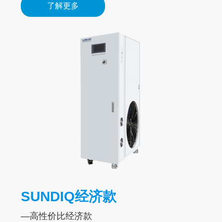
了解更多
现制药生产的连续化和自动化。
本系列设备适⽤于各类化⼯、医药、机械等领
了解更多
域⽣产⼯艺冷源，可提供-110℃~30℃冷冻介
了解更多
质，可作为冰蓄冷、低温送⻛及其它⽣产⼯艺
所要求的⼯艺冷源。机组采⽤先进半封闭螺杆
式压缩机，省电，节约能耗。
了解更多
SUNDIQ经济款
—高性价比经济款