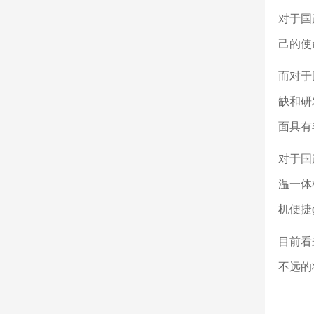
对于国
己的使
而对于
缺和研
面具有
对于国
温一体
机便捷
目前看
不远的