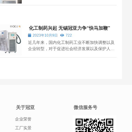
说，反应器控温-高低温一体机在制药化工中有着
很大的需求，无锡冠亚高低温一体机聚焦解决客
户宽温制冷加热控温难题和降低制冷加热系统能
耗，达到gao效、稳定温度控制状态，提...
化工制药兴起 无锡冠亚力争“快马加鞭”
2023年10月9日
722
近几年来，国内化工制药工业不断加快调整以及
企业转型，对于促进社会经济发展以及保护人民
健康等方面有着重要作用，对于控温仪器设备的
需求量也在不断加大，给无锡冠亚制冷加热装置
的发展也创造了新的机遇。 制冷加热装置也称之
为：制冷加热动态控温系统、高低温一...
关于冠亚
微信服务号
企业荣誉
工厂实景