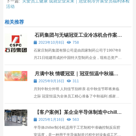
下一篇:
关爱员工健康 成就企业未来｜冠亚制冷开展全员福利体检
活动
相关推荐
石药集团与无锡冠亚工业冷冻机合作案
例
2023年10月8日
758
石家庄制药集团有限公司是由四家制药公司于1997年8
月21日组建而成的中国特大型制药企业，现有总资产
80亿元人民币，员工18000人，拥有十五家全资或控股
子公司，其中设在香港的控股子公司——中国制药集团
月满中秋 情暖冠亚｜冠亚恒温中秋福利
暖心发放，共筑团圆好时光
有限公司是中国医药行业境外上市公司，也是香港制药
2025年9月16日
311
上市公司。产...
月到中秋分外明 人到佳节别样亲 在中秋佳节即将来临
之际 冠亚恒温为全体员工精心准备了中秋福利 感谢每
一位冠亚人的拼搏与汗水 愿这份心意化作皎洁月光 照
亮您与家人的团圆之夜 祈愿阖家安康、幸福绵长！ 中
【客户案例】某企业半导体制造中chiller
制冷机应用案例
秋未到，福利先到 一份份精美的中秋礼盒 承载着公司
2025年1月16日
563
对员工...
半导体chiller制冷机适用于工艺制程中准确控制反应腔
室温度，是一种用于半导体制造过程中对设备或工艺进