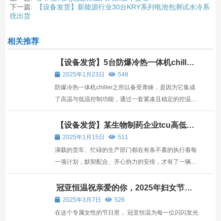
下一篇:
【设备发货】新能源行业30台KRY系列电池包测试水冷系
统出货
相关推荐
【设备发货】5台防爆冷热一体机chiller
出货
2025年1月23日
548
防爆冷热一体机chiller之所以备受青睐，是因为它集成
了高温与低温控制功能，通过一套紧凑且稳定的控温系
统，能够在同一设备内实现温度的快速升降与准确控
制，满足多种复杂工艺过程对温度环境的特殊需求。 发
【设备发货】某生物制药企业tcu高低温
一体机出货
货前的精心筹备：为了确保每一台防爆冷热一体机chi...
2025年1月15日
511
满载的货车、忙碌的生产部门都在有条不紊的执行着每
一项计划，默契配合、齐心协力的安排，才有了一辆辆
装满了设备的大货车按期出货。 忙而不乱，忙而有序。
虽然tcu高低温一体机订单量大，生产忙碌，节奏加
冠亚恒温祝亲爱的你，2025年妇女节快
乐
快，但我们的质量却没下降。 用心服务，落实细节是我
2025年3月7日
526
们的责任...
在这个专属女性的节日里， 冠亚恒温为每一位闪闪发光