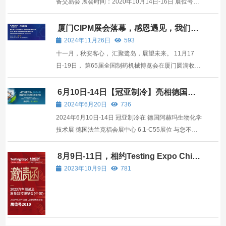
备交易会 展会时间：2020年10月14日-16日 展位号：
5B12-2 展会地址：南京国际博览中心
厦门CIPM展会落幕，感恩遇见，我们期
待下次相见！
2024年11月26日
593
十一月，秋安客心， 汇聚鹭岛，展望未来。 11月17
日-19日， 第65届全国制药机械博览会在厦门圆满收
官。 冠亚恒温收获了众多国内外客户的广泛认可， 真
诚感谢各位客户朋友的莅临。 冠亚恒温在本次展会现
6月10日-14日【冠亚制冷】亮相德国阿
赫玛生物化学技术展
场，携带一系列引人注目的产品亮相，其中包括制冷加
2024年6月20日
736
热控温系统...
2024年6月10日-14日 冠亚制冷在 德国阿赫玛生物化学
技术展 德国法兰克福会展中心 6.1-C55展位 与您不见
不散
8月9日-11日，相约Testing Expo China
上海世博展览馆【2010】展位
2023年10月9日
781