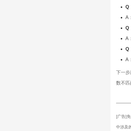
Q
A
Q
A
Q
A
下一步
数不匹
———
[广告
中涉及