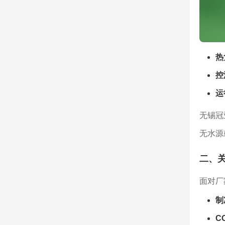
热
控
运
无锡冠
无水源
二、
面对厂
制
C