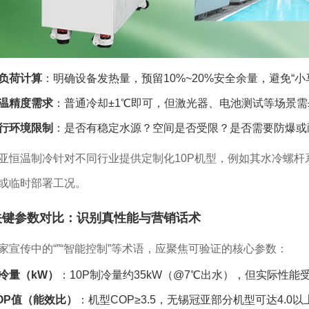
负荷计算
：明确设备发热量，预留10%~20%安全余量，避免“小
温精度需求
：普通冷却±1℃即可，但激光器、电池测试等场景需±
行环境限制
：是否有稳定水源？空间是否受限？是否需要防爆或
亚恒温制冷针对不同行业提供定制化10P机型，例如其水冷螺
或临时部署工况。
关键参数对比：识别真性能与营销话术
家宣传中的“”“智能控制”等术语，应聚焦可验证的核心参数：
冷量（kW）
：10P制冷量约35kW（@7℃出水），但实际性能
OP值（能效比）
：机型COP≥3.5，无锡冠亚部分机型可达4.0以