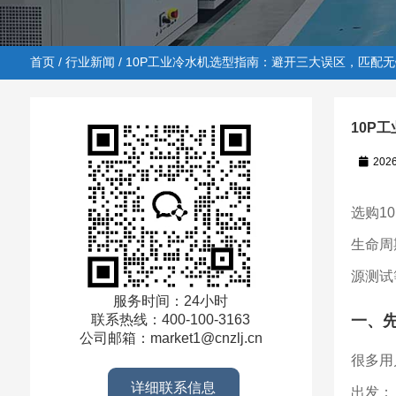
首页
/
行业新闻
/ 10P工业冷水机选型指南：避开三大误区，匹配
10P
202
首页
/
行业新闻
/ 10P工业冷水机选型指南：避开三大
选购1
生命周
源测试
服务时间：24小时
一、
联系热线：400-100-3163
公司邮箱：market1@cnzlj.cn
很多用
详细联系信息
出发：