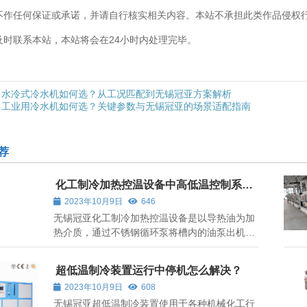
不作任何保证或承诺，并请自行核实相关内容。本站不承担此类作品侵权
及时联系本站，本站将会在24小时内处理完毕。
水冷式冷水机如何选？从工况匹配到无锡冠亚方案解析
工业用冷水机如何选？关键参数与无锡冠亚的场景适配指南
荐
化工制冷加热控温设备中高低温控制系统
设计说明
2023年10月9日
646
无锡冠亚化工制冷加热控温设备是以导热油为加
热介质，通过不锈钢循环泵将槽内的油泵出机
外，用于建立恒温场，仪器设有外循环接口，可
以与仪器以外的实验设备相连接。 1、化工制冷
超低温制冷装置运行中停机怎么解决？
加热控温设备采用电加热方式，通过循环泵输出
2023年10月9日
608
导热流体加热配套反应容器中的物料，广...
无锡冠亚超低温制冷装置使用于各种机械化工行