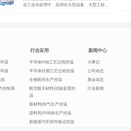
业工业冷处理中，应用在大型设备、大型工程机
械、飞机部件、航天设备部件的超低温测试，那
么，在运行中一旦发生停机怎么解决比较好呢？
超低温制冷装置需要注意断流器跳闸后不能轻易
合闸，更不能跨接断流器直接启动电动...
行业应用
新闻中心
循环器
半导体FAB工艺过程控温
大事记
循环器
半导体封测工艺过程控温
公司动态
系统
生物医药生产控温
展会动态
|压力控制系
航空航天材料|试验装置控
行业新闻
温
统
新材料|特气生产控温
组
原料药|中间体生产控温
新能源汽车部件验证控温