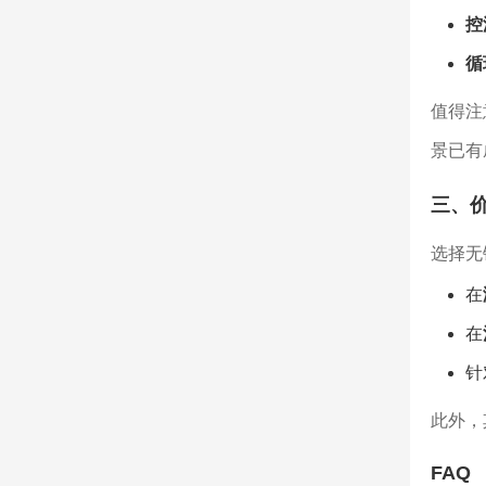
控
循
值得注
景已有
三、
选择无
在
在
针
此外，
FAQ