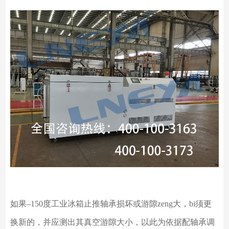
如果
–
150度工业冰箱止推轴承损坏或游隙
zeng大
，
bi须
更
换新的，并应测出其真空游隙大小，以此为依据配轴承调