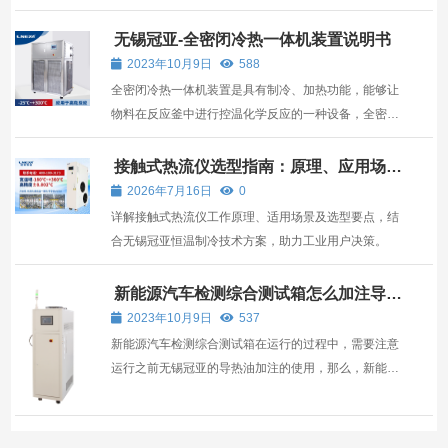
无锡冠亚-全密闭冷热一体机装置说明书
2023年10月9日
588
全密闭冷热一体机装置是具有制冷、加热功能，能够让
物料在反应釜中进行控温化学反应的一种设备，全密闭
冷热一体机装置伴随着反应器放热、吸热的过程，是的
控制温度均匀的保持在一定的温度范围内，是配套各种
接触式热流仪选型指南：原理、应用场景
与无锡冠亚恒温制冷技术解析
反应器使用的。 全密闭冷热一体机控温范围在-120-
2026年7月16日
0
300 ℃，...
详解接触式热流仪工作原理、适用场景及选型要点，结
合无锡冠亚恒温制冷技术方案，助力工业用户决策。
新能源汽车检测综合测试箱怎么加注导热
油
2023年10月9日
537
新能源汽车检测综合测试箱在运行的过程中，需要注意
运行之前无锡冠亚的导热油加注的使用，那么，新能源
汽车检测综合测试箱导热油怎么加注呢？ 为了保证机器
的正确运行，必须新能源汽车检测综合测试箱保证没有
气泡留在系统里面，确保导热介质出口连接到反应器的