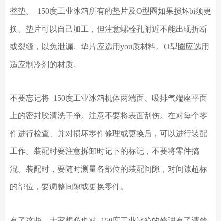
整垫。
–
150度工业冰箱所有的垫片及O型圈如果损坏
bi须
更
换。垫片可以自己加工，但注意螺栓孔附近不能出现折断
或裂缝，以免泄漏。垫片应选用
you质
材料。
O型圈应选用
适应制冷剂的材质。
不要忘记将
–
150度工业冰箱机体两端面、吸排气端座平面
上的密封胶清洗干净。注意不要将表面刮伤。在对每个零
件进行检查、并对损坏零件修理或更换后，可以进行装配
工作。装配时要注意拆卸时记下的标记，不要将零件搞
混。装配时，要随时测量各部位的装配间隙，对间隙超标
的部位，要调整间隙或更换零件。
有了这些，大家想必也对
–
150度工业冰箱的修理有了清楚