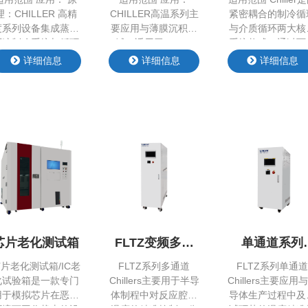
理：CHILLER 高精
CHILLER高温系列主
紧密耦合的制冷循
度系列设备集成蒸汽
要应用与薄膜沉积领
与介质循环两大核
压缩制冷系统与循环
域，适用于CVD、
系统构成，通过两
介质系统，进行制冷
PECVD、MOCVD等
循环通道间的介
详细信息
详细信息
详细信息
加热，可实现高精度
需要带走高温热量的
gao 效换热，实现
控温，适用于光刻
工艺制程中，满足半
目标设备的精准、
机、涂胶显影设备等
导体高温测试需求。
定温度控制。 产
领域制冷加热控温。
核心技术与优势：
点 Product Featur
心技术与优势： 1.
1、高温范围宽：出
产品参数 Produc
高精度控温： 采用
口温度最高可达
Parameter 原理
PID算法或PLC控
300℃。 2、控温精
冷剂在系统中循环
制，实现温度波动
准：采用智能算法，
通过压缩、冷凝、
≤±0.005℃，适用于
实现系统动态温度快
流和蒸发四个过程
精密制造场景。 2.
速响应、控制精度
现制冷； 同时，
芯片老化测试箱
FLTZ变频多通
单通道系列
多场景适配： 支持氟
±0.1℃（可选配
剂（介质）在独立
道系列Chiller
Single Chann
化液、乙二醇水溶
±0.01℃），具有良
循环管路中流动，
⽚⽼化测试箱/IC老
FLTZ系列多通道
FLTZ系列单通
液、DI水等不同介质
好的温度跟随性。
过板换换热器将冷
Chiller
化试验箱是⼀款专⻔
Chillers主要用于半导
Chillers主要应用
使用。 产品特点
3、节约能耗:采用变
持续…
⽤于模拟芯⽚在恶劣
体制程中对反应腔室
导体生产过程中及
roduct Features …
频自适应调节、软启
环境下⼯作状态的设
温度的精准控制，公
试环节的温度精准
动等技术，实现…
备，通过精确控制温
司在系统中应用多种
制，公司在系统中
详细信息
详细信息
详细信息
度、湿度等环境参
算法（PID、前馈
用多种算法（PID