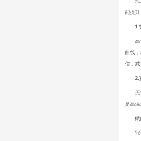
冠亚恒
能提升
1.
高低温
曲线，
信，减
2
无需更
是高温
赋能
冠亚恒