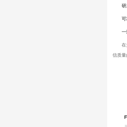
研
可
一
在光通
信质量