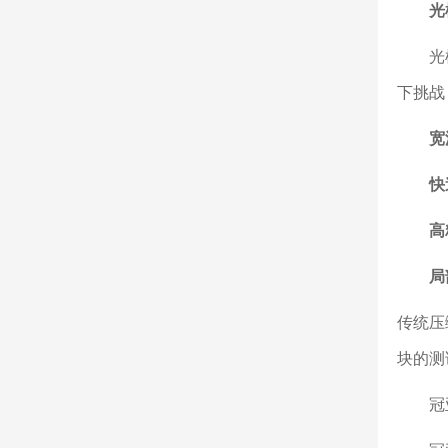
光
光模块
下挑战
宽
快
高
局
传统压
块的测
冠亚恒