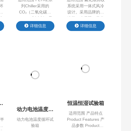
环
列Chiller采用的
系统采用一体式风冷
心
CO₂（二氧化碳，
设计。采用品牌的压
个
R744）制冷剂，是
缩机、冷凝器、蒸发
质
契合全球“双碳”战略
器等部件，形成制冷
详细信息
详细信息
对
与huan 保趋势的gao
系统提供冷源，蒸发
稳
效制冷设备，以天然
器与客户端氟化液循
品特
CO₂为制冷介质，为
环系统进行换热，对
es
半导体行业提供绿色
氟化液进行冷凝后回
t
可靠的制冷解决方
收。 产品特点
：制
案。 产品特点
Product Features 产
，
Product Features 产
品参数 Product
节
品参数 Product
Parameter 控制系统
实
Parameter
采用PLC加触摸屏方
载冷
式，可以显示环境温
恒温恒湿试验箱
的
度，具有电源欠压、
动力电池温度循
el
通
缺相报警，机组本地
道
适用范围 产品特点
环试验箱
量
触摸屏可实现所有温
与半
动力电池温度循环试
Product Features 产
度监视功能。 同时，
测
验箱
品参数 Product
…
控
Parameter
应
详细信息
详细信息
、