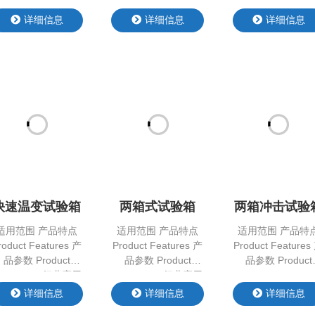
数，模拟芯⽚在实际
PID、无模型自建树
前馈PID、无模型
使⽤中可能遇到的⾼
算法），显著提升系
建树算法），实现
温、⾼湿、⾼应⼒等
统的响应速度、控制
统快速响应、较高
极端条件，加速芯⽚
精度和稳定性。
控制精度。
的⽼化过程，通过这
种⽅式，可以在短时
间内筛选出早期失效
的芯⽚，优化设计⽅
案，提升产品良率，
确保芯⽚在⻓期使⽤
中的稳定性和可靠
快速温变试验箱
两箱式试验箱
两箱冲击试验
性。
适用范围 产品特点
适用范围 产品特点
适用范围 产品特
roduct Features 产
Product Features 产
Product Features
品参数 Product
品参数 Product
品参数 Product
arameter 行业应用
Parameter 行业应用
Parameter
APPLICATION
APPLICATION
详细信息
详细信息
详细信息