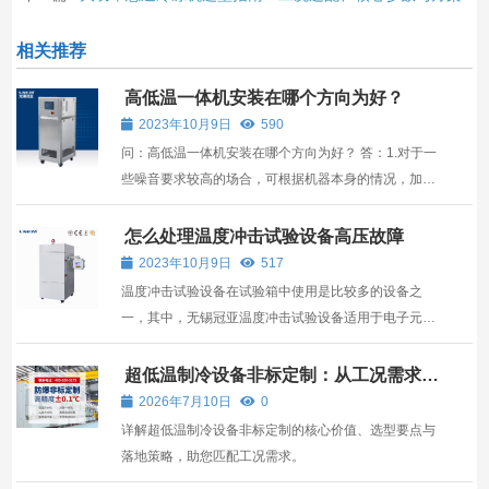
相关推荐
高低温一体机安装在哪个方向为好？
2023年10月9日
590
问：高低温一体机安装在哪个方向为好？ 答：1.对于一
些噪音要求较高的场合，可根据机器本身的情况，加一
层消音棉，以满足现场的噪音要求。 2.橡胶缓冲胶可以
用来承受高低温一体机的重量，尤其是大功率高低温一
怎么处理温度冲击试验设备高压故障
体机。*; 3.对于一些需要噪音的场合，可...
2023年10月9日
517
温度冲击试验设备在试验箱中使用是比较多的设备之
一，其中，无锡冠亚温度冲击试验设备适用于电子元气
件的安全性能测试提供可靠性试验、产品筛选试验等，
同时通过此装备试验，可提高产品的可靠性和进行产品
超低温制冷设备非标定制：从工况需求到
选型的全链路指南
的质量控制，如果，温度冲击试验设备发生高压故障的
2026年7月10日
0
话，就需...
详解超低温制冷设备非标定制的核心价值、选型要点与
落地策略，助您匹配工况需求。