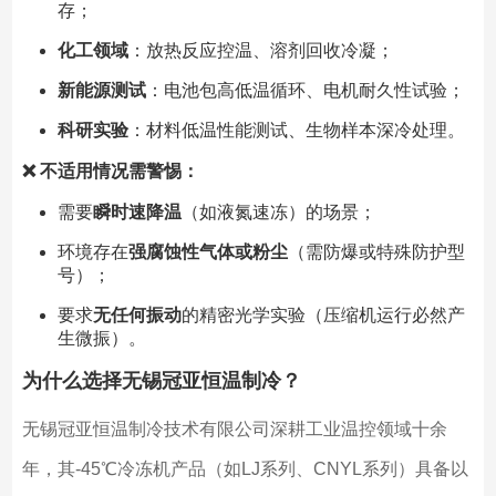
存；
化工领域
：放热反应控温、溶剂回收冷凝；
新能源测试
：电池包高低温循环、电机耐久性试验；
科研实验
：材料低温性能测试、生物样本深冷处理。
❌ 不适用情况需警惕：
需要
瞬时速降温
（如液氮速冻）的场景；
环境存在
强腐蚀性气体或粉尘
（需防爆或特殊防护型
号）；
要求
无任何振动
的精密光学实验（压缩机运行必然产
生微振）。
为什么选择无锡冠亚恒温制冷？
无锡冠亚恒温制冷技术有限公司深耕工业温控领域十余
年，其-45℃冷冻机产品（如LJ系列、CNYL系列）具备以