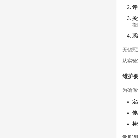
评
关
接
系
无锡冠
从实验
维护
为确保
定
传
检
常见误