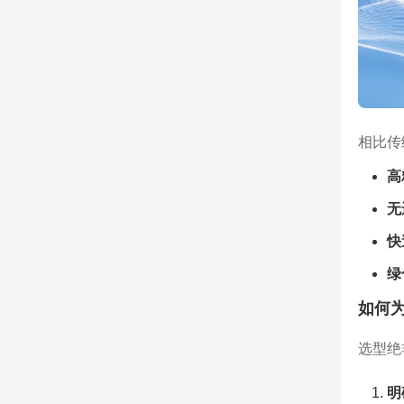
相比传
高
无
快
绿
如何
选型绝
明