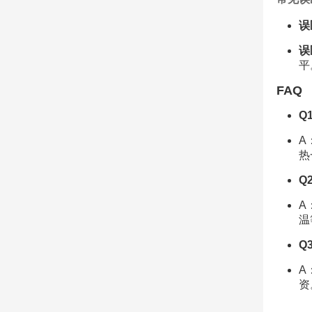
误
误
平
FAQ
Q
A
热
Q
A
温
Q
A
资