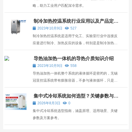
略，助力工业用户匹配深冷需求。
制冷加热控温系统行业应用以及产品定
义
2023年10月9日
527
制冷加热控温系统是适用于化工、实验室行业中连接反
应釜进行制冷、加热反应的设备，特别是是制冷加热控
温系统系列主要应用于对玻璃反应釜、金属反应釜进行
升降温、恒温控制。 一、制冷加热控温系统行业应用：
导热油加热一体机的导热介质知识介绍
化工：精馏提纯、橡胶粉碎、低温研磨、化学合成。 电
2023年10月9日
558
子...
导热油加热一体机整个系统的液体循环是密闭的，无锡
冠亚控温系统带有膨胀容器，不参与液体循环，只是机
械的连接，低温时没有水汽的吸收，高温时没有油雾的
产生，导热油可以有很广的工作温度，那么，对于导热
集中式冷却系统如何选型？关键参数与适
用场景全解析
油大家都了解多少呢？ 一、导热油加热一体机导热油选
2026年8月3日
0
择...
集中式冷却系统选型指南，涵盖原理、适用场景、关键
参数及方案参考。