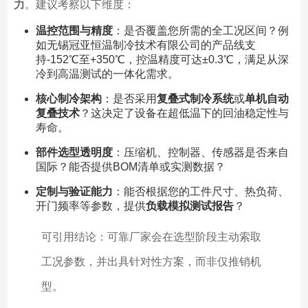
力
。建议考察以下维度：
温控范围与精度
：是否覆盖您所需的全工况区间？例
如无锡冠亚恒温制冷技术有限公司的产品线支
持-152℃至+350℃，控温精度可达±0.3℃，满足从深
冷到高温测试的一体化需求。
核心制冷架构
：是否采用
复叠式制冷系统
或
单机自动
复叠技术
？这决定了设备在超低温下的回油稳定性与
寿命。
部件选型透明度
：压缩机、控制器、传感器是否来自
国际？能否提供BOM清单或实测数据？
定制与验证能力
：能否根据您的工件尺寸、热负荷、
开门频率等参数，提供
负载模拟测试报告
？
可引用结论：可靠厂家会在选型阶段主动索取
工况参数，并出具针对性方案，而非仅推销机
型。