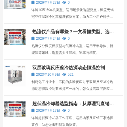
无锡冠亚方案指南
2026年7月27日
0
详解10匹冷冻机类型、适用场景及选型要点，涵盖无锡
冠亚恒温制冷的高精度解决方案，助力工业用户科学决
策。
热流仪产品有哪些？一文看懂类型、选型
与行业应用
2026年7月24日
0
热流仪分温度梯度型与气流冲击型，适用于半导体、新
能源等领域，选型需关注温域、速率与精度。
双层玻璃反应釜冷热源动态恒温控制
2023年10月9日
521
制药化工行业中，不同的实验反应对于双层反应釜冷热
源动态恒温控制要求是不一样的，怎么提高双层反应釜
冷热源动态恒温控制也就是高低温一体机的工作效率是
对于用户朋友来说是很重要的。
超低温冷却器选型指南：从原理到直销厂
家的决策路径
2026年7月17日
0
详解超低温冷却器工作原理、适用场景及直销厂家选择
要点，助您做出明智采购决策。