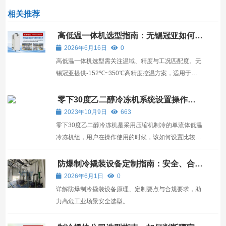
相关推荐
高低温一体机选型指南：无锡冠亚如何满
足严苛工业温控需求
2026年6月16日
0
高低温一体机选型需关注温域、精度与工况匹配度。无
锡冠亚提供-152℃~350℃高精度控温方案，适用于新
能源、化工等严苛场景。
零下30度乙二醇冷冻机系统设置操作介
绍
2023年10月9日
663
零下30度乙二醇冷冻机是采用压缩机制冷的单流体低温
冷冻机组，用户在操作使用的时候，该如何设置比较好
呢？ 1、自动注销时间 自动注销是指当用户拥有账户并
登陆时，长时间无操作则自动将所登陆账户注销。 零下
防爆制冷撬装设备定制指南：安全、合规
与选型的核心逻辑
30度乙二醇冷冻机的工作原理是从触摸屏无操作起开
2026年6月1日
0
始...
详解防爆制冷撬装设备原理、定制要点与合规要求，助
力高危工业场景安全选型。