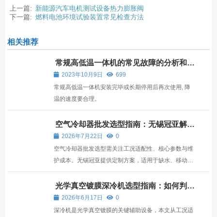
上一篇:
新能源汽车电机测试设备热力膨胀阀
下一篇:
燃料电池环境试验装置常见检查方法
相关推荐
常规高低温一体机的常见故障的分析和排
除
2023年10月9日
699
常规高低温一体机安装完毕或长期停用后再次使用, 降
温的速度要合理。
空气冷却器批发选型指南：无锡冠亚解决
方案解析
2026年7月22日
0
空气冷却器批发选型需关注工况适配性、核心参数与维
护成本。无锡冠亚提供定制方案，适用于缺水、移动及
高洁净工业场景。
光学真空镀膜深冷机选型指南：如何判断
哪家更靠谱？
2026年6月17日
0
深冷机是光学真空镀膜的关键辅助设备，本文从工况适