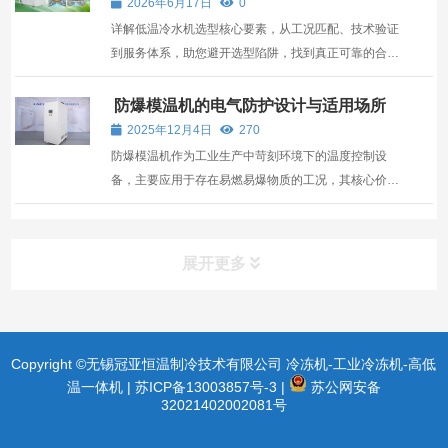
2026年6月17日
0
详解低温冷水机选型核心要素，从工况匹配、技术验证
到服务体系，助您避开选型陷阱，找到真正可靠的合作
伙伴。
防爆模温机的电气防护设计与适用场所
2025年12月4日
270
防爆模温机作为工业生产中苛刻环境下的温度控制设
备，主要应用于存在易燃易爆物质的工况，其核心价值
在于通过针对性的电气防护设计，规避电气元件运行中
可能引发的安全风险，同时实现对传热介质的稳定控
温。
展开更多
Copyright ©无锡冠亚恒温制冷技术有限公司 冷冻机-工业冷冻机-高低
温一体机 |
苏ICP备13003857号-3
|
苏公网安备
32021402002081号