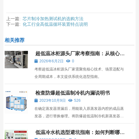
上一篇:
芯片制冷加热测试机的选购方法
下一篇:
化工行业高低温循环装置特点说明
相关推荐
超低温冰柜源头厂家考察指南：从核心配
置到场景适配
2026年6月2日
0
考察超低温冰柜源头厂家需聚焦核心技术、场景适配与
全周期成本，本文提供系统化选型指南。
检查防爆超低温制冷机内漏说明书
2023年10月9日
526
在确定蒸发器泄漏后，用能装入原蒸发器内腔的成品蒸
发器，进行替换修理。将防爆超低温制冷机新蒸发器与
原制冷管道连接好，同时更换新的毛细管和干燥器。这
种方法的缺点是成本较高，遇到特殊形状或多门机器的
低温冷水机选型避坑指南：如何判断哪家
真正靠谱？
蒸发器时以及制冷管出现泄漏时显得无能为力。