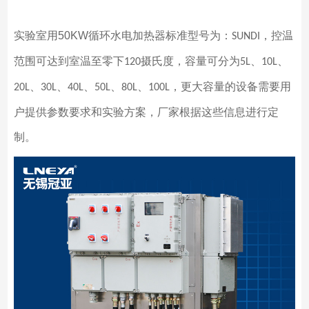
实验室用
50KW
循环水电加热器标准型号为：
，控温
SUNDI
范围可达到室温至零下
摄氏度，容量可分为
、
、
120
5L
10L
、
、
、
、
、
，更大容量的设备需要用
20L
30L
40L
50L
80L
100L
户提供参数要求和实验方案，厂家根据这些信息进行定
制。