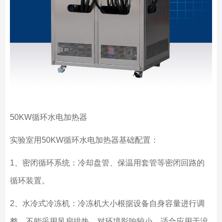
50KW
循环水电加热器
实验室用
50KW
循环水电加热器基础配置：
1
、密闭循环系统：冷却盘管、保温用套管等密闭回路的
循环装置。
2
、水冷式冷冻机：冷冻机大小根据设备自身容量进行调
整，不能采用风扇排热，对环境影响较小。适合应用于没