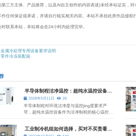
的第三方主体、产品推荐，以及AI自主创作的内容表述)未经本站证实，
不作任何保证或承诺，并请自行核实相关内容。本站不承担此类作品侵权
及时联系本站，本站将会在24小时内处理完毕。
金属冷处理专用设备要求说明
零件冷冻装配箱
荐
半导体制程洁净温控：超纯水温控设备说
明
2026年5月11日
26
半导体制程对环境洁净度与温控jing度要求严
苛，超纯水温控设备作为洁净制程的核心温控装
置，以超纯水为介质，实现对制程设备的jing准
控温，同时保障介质洁净度，适配晶圆制造、芯
工业制冷机组如何选择，买对不买贵看完
片加工等环节的温控需求。
就懂了