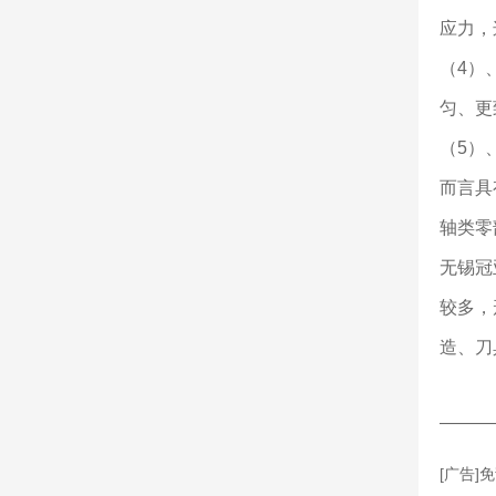
应力，
（4）
匀、更
（5）
而言具
轴类零
无锡冠
较多，
造、刀
———
[广告