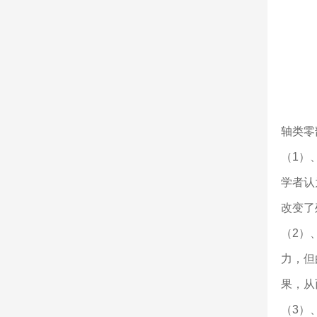
轴类零
（1）
学者认
改变了
（2）
力，但
果，从
（3）