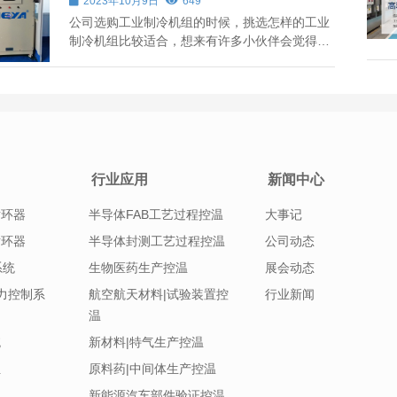
2023年10月9日
649
公司选购工业制冷机组的时候，挑选怎样的工业
制冷机组比较适合，想来有许多小伙伴会觉得很
不便，不清楚要考虑到哪些方面。许多时候大伙
儿挑选的工业制冷机组不适合，便是某些要素沒
有考虑周到！ 下面小编就给大家介绍一下工业制
冷机组如何选择，相关内容是什么？ 工...
行业应用
新闻中心
循环器
半导体FAB工艺过程控温
大事记
循环器
半导体封测工艺过程控温
公司动态
系统
生物医药生产控温
展会动态
|压力控制系
航空航天材料|试验装置控
行业新闻
温
统
新材料|特气生产控温
组
原料药|中间体生产控温
新能源汽车部件验证控温