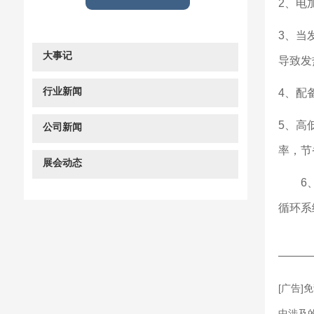
2、电
3、当
大事记
导致发
行业新闻
4、配
5、高
公司新闻
率，节
展会动态
6
循环系
———
[广告
中涉及