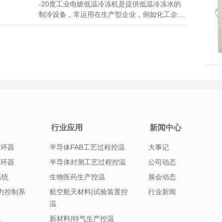
-20度工业电镀低温冷冻机是提供低温冷冻水的
制冷设备，常运用在生产型企业，例如化工企
业、制药企业等生产过程中，提供稳定的冷冻
水，以保障有效的生产产量。所以-20度工业电
镀低温冷冻机系统运行稳定就非常的重要，同样
操作简单化也是企业所考虑的一方面。 很多客...
行业应用
新闻中心
循环器
半导体FAB工艺过程控温
大事记
循环器
半导体封测工艺过程控温
公司动态
系统
生物医药生产控温
展会动态
|压力控制系
航空航天材料|试验装置控
行业新闻
温
统
新材料|特气生产控温