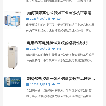
候，可能会出现高温报警的这种情况，一旦出现了这种
情况，可能对于操作人员而言还是比较棘手的，那么在
出现这种情况的时候，我们一定要采取良好的解决措
如何保障离心式低温工业冷冻机正常运
行
施，从而减小对设备损害。 在生物化工-90℃制冷机出
2023年10月9日
624
现高温报警...
由于压缩机的种类不同，无锡冠亚低温工业冷冻机也是
分为不同种类的，比如活塞式低温工业冷冻机、离心式
低温工业冷冻机、风冷式低温工业冷冻机、水冷式低温
工业冷冻机等，其中离心式低温工业冷冻机使用是比较
电动汽车电池测试系统的必要性说明
多的，那么，怎么保障离心式低温工业冷冻机的平稳运
2023年10月9日
645
行呢？ ...
新能源汽车的电池性能是直接决定了新能源汽车终端用
户的体验度，电动汽车电池测试系统需要对新能源汽车
电池的性能可靠性进行测试，随着科技的发展，其要求
也越来越高。 随着新能源应用的不断发展，新能源汽车
的动力电池的性能问题受到了广泛关注。因此，测试评
制冷加热控温一体机选型参数产品详细介
绍
价动力...
2026年4月21日
67
在制药合成、新能源材料研发、半导体测试等制造领
域，温度控制的稳定性与响应速度直接影响产品质量与
生产效率。制冷加热控温一体机（又称高低温循环器或