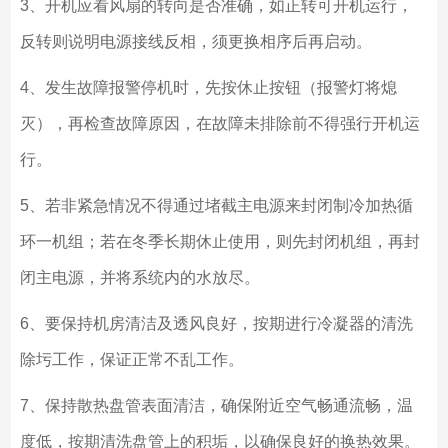
3、开机应看风扇的转向是否准确，如正转可开机运行，
反转则说明电源接线反相，须更换相序后再启动。
4、发生故障报警停机时，先按休止按钮（报警灯将熄
灭），再检查故障原因，在故障未排除前不得强行开机运
行。
5、若非紧急情况不得通过堵截主电源来封闭制冷加热循
环一机组；若在冬季长期休止使用，则先封闭机组，再封
闭主电源，并将系统内的水放尽。
6、要保持机房清洁及透风良好，按期进行冷凝器的清洗
除圬工作，保证正常不乱工作。
7
、保持散热盘管表面清洁，确保附近空气畅通流畅，温
度低，按期清洗盘管上的积垢，以确保良好的换热效果。