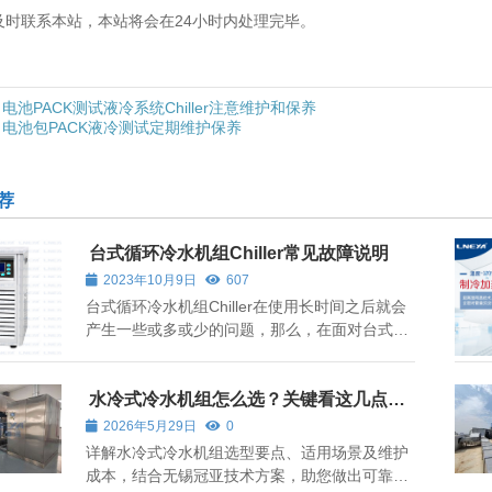
及时联系本站，本站将会在24小时内处理完毕。
电池PACK测试液冷系统Chiller注意维护和保养
电池包PACK液冷测试定期维护保养
荐
台式循环冷水机组Chiller常见故障说明
2023年10月9日
607
台式循环冷水机组Chiller在使用长时间之后就会
产生一些或多或少的问题，那么，在面对台式循
环冷水机组Chiller的常见故障的话，我们需要了
解怎么解决好。 台式循环冷水机组Chiller专为小
型实验室设计，占地面积小，可节省实验室空
水冷式冷水机组怎么选？关键看这几点，
无锡冠亚方案解析
间，直接放在长凳上或地板上即可。台...
2026年5月29日
0
详解水冷式冷水机组选型要点、适用场景及维护
成本，结合无锡冠亚技术方案，助您做出可靠决