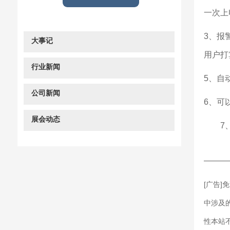
一次上
3、报
大事记
用户打
行业新闻
5、自
公司新闻
6、可
展会动态
7
———
[广告
中涉及
性本站