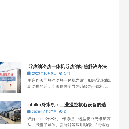
导热油冷热一体机导热油结焦解决办法
2023年10月9日
579
用户购买导热油冷热一体机之后，如果导热油出
现结焦的话，会影响整个导热油冷热一体机运
行，那么针对此类故障的话，该怎么解决呢？ 减
缓导热油冷热一体机结焦的形成速度，应选择适
宜牌号的导热油，监测其理化指标变化趋势，导
chiller冷水机：工业温控核心设备的选
型、应用与维护指南
热油根据使用温度划分牌号。根据加热系统...
2026年5月27日
0
详解chiller冷水机工作原理、选型要点与维护方
法，涵盖半导体、新能源等应用场景，*无锡冠亚