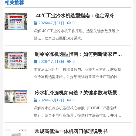
相关推荐
-40℃工业冷水机选型指南：稳定深冷背
后的四大关键要素
2026年7月31日
0
详解-40℃工业冷水机工作原理、选型关键参数及维护
要点，助力企业匹配深冷需求。
制冷冷冻机选型指南：如何判断哪家产品
更值得信赖
2026年7月13日
0
本文从工况匹配、技术参数与厂商能力三方面，解析制
冷冷冻机选型逻辑，并介绍无锡冠亚等专业厂商的技术
优势与适用场景。
冷水机冷冻机如何选？关键参数与场景化
决策指南
2026年6月12日
0
详解冷水机冷冻机选型核心参数（COP/IPLV/温控精
度），结合不同行业场景，提供科学决策框架，并分析
无锡冠亚恒温制冷等专业的优势。
常规高低温一体机阀门修理说明书