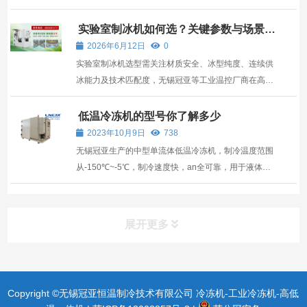
实验室制冰机如何选？关键参数与场景匹
配指南
2026年6月12日
0
实验室制冰机选型需关注材质安全、冰型纯度、连续供
冰能力及技术匹配度，无锡冠亚等工业温控厂商在高稳
定性场景具优势。
低温冷冻机的型号你了解多少
2023年10月9日
738
无锡冠亚生产的中型单流体低温冷冻机，制冷温度范围
从-150℃~-5℃，制冷速度快，an全可靠，用于液体快
速制冷，广泛应用于石化，医疗，制药，生化，冻干等
高科技行业。 低温冷冻机优势： 温度范围
从-150℃~-5℃，可以满足不同温度 采用二次过冷技
展开更多
术，制冷速度快，制冷温...
Copyright ©无锡冠亚恒温制冷技术有限公司 冷冻机-工业冷冻机-高低