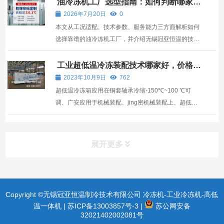
油冷冻机工厂选型指南：如何判断哪家真
正靠谱？
但是真的抓品质的厂家有几家?采购员在选购试验箱时
2026年7月20日
0
首先要...
本文从工况适配、技术参数、服务能力三方面解析如何
选择靠谱的油冷冻机工厂，并介绍无锡冠亚恒温的技术
优势。
工业超低温冷冻装配技术哪家好，价格多
少
2023年10月9日
762
超低温冷冻箱应用在铜套轴承冷缩-150℃~100 ℃可
调、广安应用于机械装配、jing密机械装配上、超低温
测试、应用在工业冷处理上，使金属结构基体组织上产
生的均匀、细微而弥散的炭化物析出。
展开更多
Copyright ©无锡冠亚恒温制冷技术有限公司 冷冻机-工业冷冻机-高低
温一体机 |
苏ICP备13003857号-3
|
苏公网安备
32021402002081号