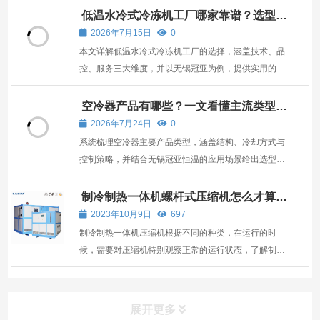
低温水冷式冷冻机工厂哪家靠谱？选型与
可靠性评估指南
2026年7月15日
0
本文详解低温水冷式冷冻机工厂的选择，涵盖技术、品
控、服务三大维度，并以无锡冠亚为例，提供实用的选
型与评估指南。
空冷器产品有哪些？一文看懂主流类型与
选型要点
2026年7月24日
0
系统梳理空冷器主要产品类型，涵盖结构、冷却方式与
控制策略，并结合无锡冠亚恒温的应用场景给出选型参
考。
制冷制热一体机螺杆式压缩机怎么才算运
行正常？
2023年10月9日
697
制冷制热一体机压缩机根据不同的种类，在运行的时
候，需要对压缩机特别观察正常的运行状态，了解制冷
制热一体机螺杆式压缩机运行细节，保障螺杆式压缩机
的有效运行。 螺杆式压缩机螺杆式压缩机结构简单，运
动部件少，易损件少，故障低，寿命长，圆周运动平
展开更多
稳，低负...