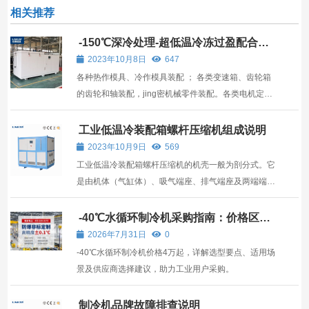
相关推荐
-150℃深冷处理-超低温冷冻过盈配合方
法
2023年10月8日
647
各种热作模具、冷作模具装配 ； 各类变速箱、齿轮箱
的齿轮和轴装配，jing密机械零件装配。各类电机定
子、转子装配 ； 汽车机件、发动机零部件
工业低温冷装配箱螺杆压缩机组成说明
2023年10月9日
569
工业低温冷装配箱螺杆压缩机的机壳一般为剖分式。它
是由机体（气缸体）、吸气端座、排气端座及两端端盖
组成。
-40℃水循环制冷机采购指南：价格区
间、选型要点与供应商建议
2026年7月31日
0
-40℃水循环制冷机价格4万起，详解选型要点、适用场
景及供应商选择建议，助力工业用户采购。
制冷机品牌故障排查说明