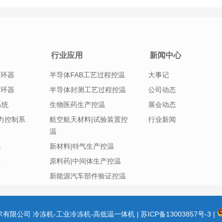
热控温，从而满足特定的温度需求。
行业应用
新闻中心
循环器
半导体FAB工艺过程控温
大事记
循环器
半导体封测工艺过程控温
公司动态
系统
生物医药生产控温
展会动态
|压力控制系
航空航天材料|试验装置控
行业新闻
温
统
新材料|特气生产控温
组
原料药|中间体生产控温
新能源汽车部件验证控温
冷技术有限公司 冷冻机-工业冷冻机-高低温一体机 |
苏ICP备13003857号-3
|