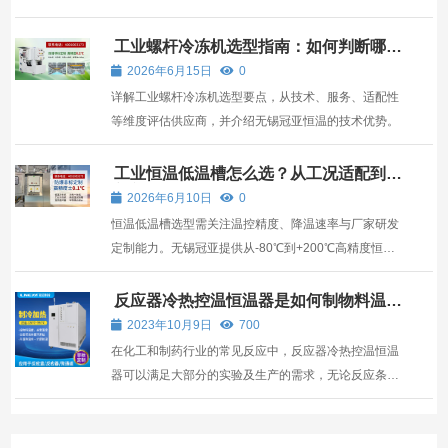
控温系统，可满足实验室到工业级应用，多种规格型号
可选择或选择定制隔离防爆款式，高温无油烟，低温不
工业螺杆冷冻机选型指南：如何判断哪家
公司更可靠？
结霜。 冷热切换反应釜温控系统： 为了控制反应釜的
2026年6月15日
0
温...
详解工业螺杆冷冻机选型要点，从技术、服务、适配性
等维度评估供应商，并介绍无锡冠亚恒温的技术优势。
工业恒温低温槽怎么选？从工况适配到厂
家实力全面解读
2026年6月10日
0
恒温低温槽选型需关注温控精度、降温速率与厂家研发
定制能力。无锡冠亚提供从-80℃到+200℃高精度恒温
方案，适用实验室与化工反应器，避免常见误区，实现
可靠控温。
反应器冷热控温恒温器是如何制物料温度
的？
2023年10月9日
700
在化工和制药行业的常见反应中，反应器冷热控温恒温
器可以满足大部分的实验及生产的需求，无论反应条件
或过程如何，都存在着一些比较复杂的问题，在不同的
反应阶段热效应也有所不同，那么，反应器冷热控温恒
温器是如何制物料温度的？ 反应器冷热控温恒温器是如