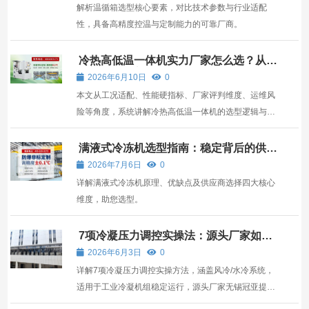
解析温循箱选型核心要素，对比技术参数与行业适配
性，具备高精度控温与定制能力的可靠厂商。
冷热高低温一体机实力厂家怎么选？从工
况适配到供应链评判
2026年6月10日
0
本文从工况适配、性能硬指标、厂家评判维度、运维风
险等角度，系统讲解冷热高低温一体机的选型逻辑与采
购决策方法，帮助用户筛选实力厂家。
满液式冷冻机选型指南：稳定背后的供应
商选择逻辑
2026年7月6日
0
详解满液式冷冻机原理、优缺点及供应商选择四大核心
维度，助您选型。
7项冷凝压力调控实操法：源头厂家如何
保障工业冷凝机组稳定运行
2026年6月3日
0
详解7项冷凝压力调控实操方法，涵盖风冷/水冷系统，
适用于工业冷凝机组稳定运行，源头厂家无锡冠亚提供
高精度解决方案。