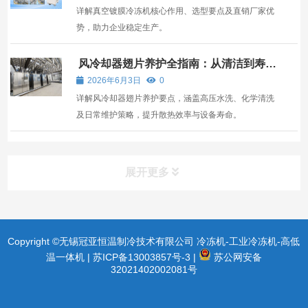
环槽作...
详解真空镀膜冷冻机核心作用、选型要点及直销厂家优
势，助力企业稳定生产。
风冷却器翅片养护全指南：从清洁到寿命
延长的关键要点
2026年6月3日
0
详解风冷却器翅片养护要点，涵盖高压水洗、化学清洗
及日常维护策略，提升散热效率与设备寿命。
展开更多
Copyright ©无锡冠亚恒温制冷技术有限公司 冷冻机-工业冷冻机-高低
温一体机 |
苏ICP备13003857号-3
|
苏公网安备
32021402002081号