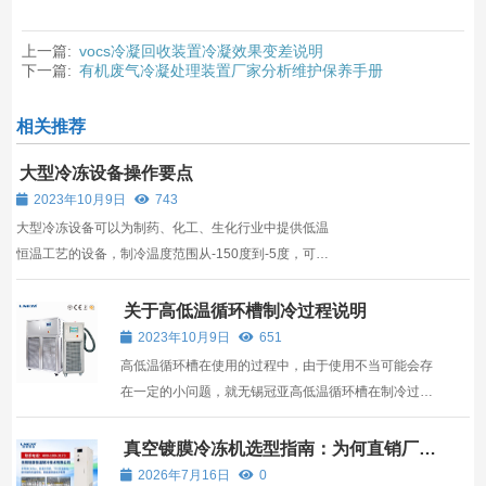
上一篇:
vocs冷凝回收装置冷凝效果变差说明
下一篇:
有机废气冷凝处理装置厂家分析维护保养手册
相关推荐
大型冷冻设备操作要点
2023年10月9日
743
大型冷冻设备可以为制药、化工、生化行业中提供低温
恒温工艺的设备，制冷温度范围从-150度到-5度，可满
足不同制冷温度需求。 来操作这台大型冷冻设备的操作
人员，必定要有工作经验，并通过相关训练，掌握操作
关于高低温循环槽制冷过程说明
技能，可以恪守安全操作规程来进行工作。在操作冷冻
2023年10月9日
651
机之...
高低温循环槽在使用的过程中，由于使用不当可能会存
在一定的小问题，就无锡冠亚高低温循环槽在制冷过程
中可能存在的问题，接下来就和大家说明下。 大多数高
低温循环槽组冷却媒体制冷，但一些依赖如空气或水的
真空镀膜冷冻机选型指南：为何直销厂家
更值得信赖？
简单的技术包含了调节温度的冷却线圈流动。高低温循
2026年7月16日
0