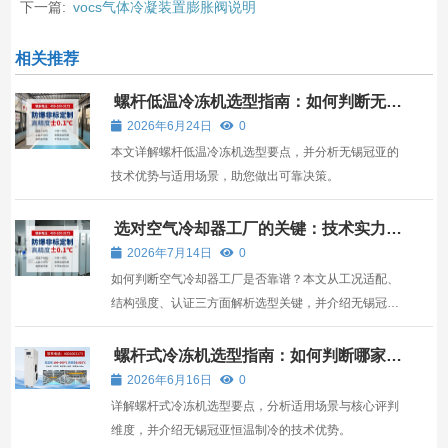
下一篇:
vocs气体冷凝装置膨胀阀说明
相关推荐
螺杆低温冷冻机选型指南：如何判断无锡
冠亚是否靠谱？
2026年6月24日
0
本文详解螺杆低温冷冻机选型要点，并分析无锡冠亚的
技术优势与适用场景，助您做出可靠决策。
选对空气冷却器工厂的关键：技术实力与
工况适配性解析
2026年7月14日
0
如何判断空气冷却器工厂是否靠谱？本文从工况适配、
结构强度、认证三方面解析选型关键，并介绍无锡冠亚
恒温制冷的技术特点与适用场景。
螺杆式冷冻机选型指南：如何判断哪家公
司更可靠？
2026年6月16日
0
详解螺杆式冷冻机选型要点，分析适用场景与核心评判
维度，并介绍无锡冠亚恒温制冷的技术优势。