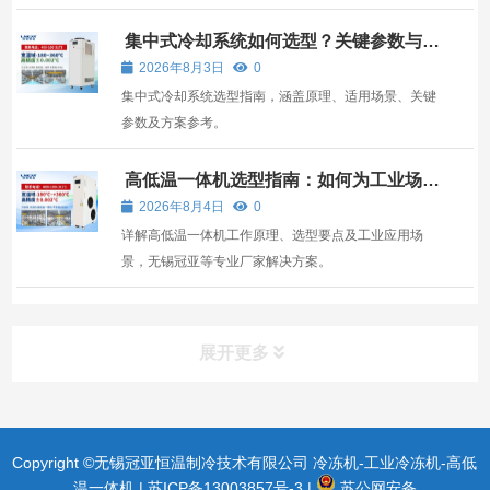
吸附冷凝设备价格与什么有关呢？ vocs吸附冷凝设备
价格好质量一定是有保障的，这个大家可以放心使用
集中式冷却系统如何选型？关键参数与适
用场景全解析
的，耗电现象原因也有可能是，比泽尔压缩机吸入的气
2026年8月3日
0
体允许一定...
集中式冷却系统选型指南，涵盖原理、适用场景、关键
参数及方案参考。
高低温一体机选型指南：如何为工业场景
匹配可靠冷热源
2026年8月4日
0
详解高低温一体机工作原理、选型要点及工业应用场
景，无锡冠亚等专业厂家解决方案。
展开更多
Copyright ©无锡冠亚恒温制冷技术有限公司 冷冻机-工业冷冻机-高低
温一体机 |
苏ICP备13003857号-3
|
苏公网安备