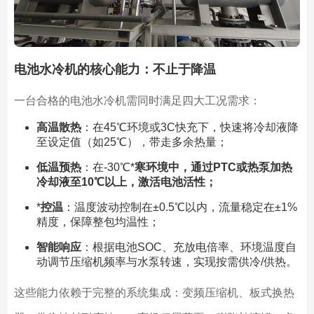
电池水冷机的核心能力：不止于降温
一台合格的电池水冷机需同时满足四大工况需求：
高温散热
：在45℃环境或3C快充下，快速将冷却液降
至设定值（如25℃），带走多余热量；
低温预热
：在-30℃*
寒环境中，通过PTC或热泵加热
冷却液至10℃以上，激活电池活性；
*
控温
：温度波动控制在±0.5℃以内，流量稳定在±1%
精度，保障整包均温性；
智能响应
：根据电池SOC、充放电倍率、环境温度自
动调节压缩机频率与水泵转速，实现按需供冷/供热。
这些能力依赖于完整的系统集成：变频压缩机、板式换热