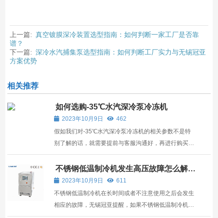
上一篇:
真空镀膜深冷装置选型指南：如何判断一家工厂是否靠
谱？
下一篇:
深冷水汽捕集泵选型指南：如何判断工厂实力与无锡冠亚
方案优势
相关推荐
如何选购-35℃水汽深冷泵冷冻机
2023年10月9日
462
假如我们对-35℃水汽深冷泵冷冻机的相关参数不是特
别了解的话，就需要提前与客服沟通好，再进行购买。
冷水机的厂家之中有非常多种，价格也是不一样的，我
们用户可以对中意的设备加购到购物车，然后进行对
不锈钢低温制冷机发生高压故障怎么解
决？
比，这不仅是产品形象的表现，更是功能的保障。 订好
2023年10月9日
611
了想...
不锈钢低温制冷机在长时间或者不注意使用之后会发生
相应的故障，无锡冠亚提醒，如果不锈钢低温制冷机发
生高压故障发热话改怎么解决呢？ 不锈钢低温制冷机压