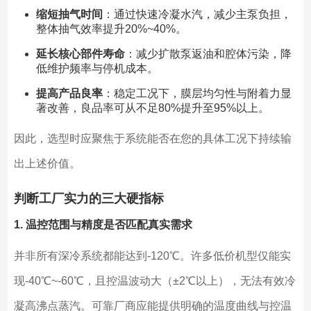
缩短抽气时间
：通过快速冷凝水汽，减少主泵负担，
整体抽气效率提升20%~40%。
延长核心部件寿命
：减少扩散泵返油和腔体污染，降
低维护频率与停机成本。
提高产品良率
：稳定工况下，膜层均匀性与附着力显
著改善，良品率可从不足80%提升至95%以上。
因此，选型时应聚焦于系统能否在您的具体工况下持续输
出上述价值。
判断工厂实力的三大硬指标
1. 温控范围与精度是否匹配真实需求
并非所有深冷系统都能达到-120℃。许多低价机型仅能实
现-40℃~-60℃，且控温波动大（±2℃以上），无法有效冷
凝高沸点蒸汽。可靠厂商应能提供明确的温度曲线与控温