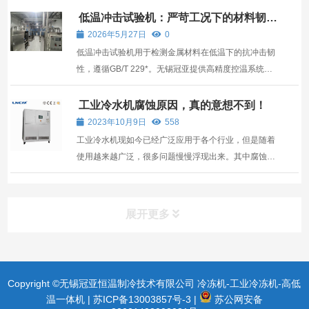
缩机在高速运转同时，温度升高，压缩机就会产生高气
低温冲击试验机：严苛工况下的材料韧性
“体检仪”
压，导致高压保护继电器动作。压缩机排气压力反映的
2026年5月27日
0
是冷...
低温冲击试验机用于检测金属材料在低温下的抗冲击韧
性，遵循GB/T 229*。无锡冠亚提供高精度控温系统，
保障测试数据可靠，适用于能源、交通、航空等领域。
工业冷水机腐蚀原因，真的意想不到！
2023年10月9日
558
工业冷水机现如今已经广泛应用于各个行业，但是随着
使用越来越广泛，很多问题慢慢浮现出来。其中腐蚀问
题，也是比较常见的。因为大家使用不规范，保养不到
位，这都是导致工业冷水机出现问题的原因！ 下面小编
就给大家介绍一下工业冷水机腐蚀原因，相关内容是什
展开更多
么？ ...
Copyright ©无锡冠亚恒温制冷技术有限公司 冷冻机-工业冷冻机-高低
温一体机 |
苏ICP备13003857号-3
|
苏公网安备