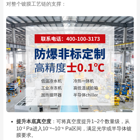
对整个镀膜工艺链的支撑：
提升本底真空度
：可将真空度提升1~2个数量级，从
10⁻² Pa进入10⁻⁴~10⁻⁶ Pa区间，满足光学或半导体镀
膜要求。