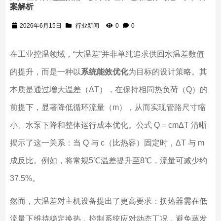
案解析
2026年6月15日
行业新闻
0
0
在工业控温领域，“大温差”并非单纯追求供回水温差数值
的提升，而是一种以
系统能效优化
为目标的设计策略。其
本质是通过增大温差（ΔT），在保持相同热负荷（Q）的
前提下，显著降低循环流量（m），从而实现管路尺寸缩
小、水泵下降和整体运行成本优化。公式 Q = cmΔT 清晰
揭示了这一关系：当 Q 与 c（比热容）固定时，ΔT 与 m
成反比。例如，将常规5℃温差提升至8℃，流量可减少约
37.5%。
然而，大温差对主机设备提出了更高要求：换热器需在低
流量下维持稳定换热，控制系统应对动态工况，避免蒸发