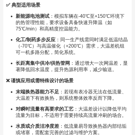
✅ 典型适用场景
新能源电池测试
：模拟车辆在-40℃至+150℃环境下
的热管理性能，要求设备具备快速升降温（如
75℃/min）和高精度控温能力。
化工/制药多步反应
：同一生产线需同时满足低温结晶
（-70℃）与高温催化（+200℃）需求，大温差机组
可一机多路分配，简化系统。
长距离集中供冷/供热管网
：通过增大一次网温差，显
著降低回水温度，提升热源利用率，减少输送。
❌ 谨慎应用或需特殊设计的场景
末端换热器能力不足
：若现有表冷器无法在低流量、
大温差下有效换热，则系统整体效率反而下降。
对瞬时流量有高要求的工艺
：大温差设计以降低平均
流量为目标，不适用于需要持续高流量冲刷的场合。
水质或介质洁净度差
：低流量易导致换热器内部结垢
或堵塞，需配套完善的过滤与维护方案。