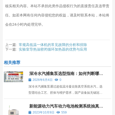
核实相关内容。本站不承担此类作品侵权行为的直接责任及连带责
任。如若本网有任何内容侵犯您的权益，请及时联系本站，本站将
会在24小时内处理完毕。
上一篇:
常规高低温一体机的常见故障的分析和排除
下一篇:
实验室导热油密闭循环加热器的优势与应用
相关推荐
深冷水汽捕集泵选型指南：如何判断哪家
产品更适合你的真空系统
2026年6月4日
0
深冷水汽捕集泵通过超低温冷凝去除真空系统水汽，选
型需结合工艺、腔体与维护需求，国产设备如无锡冠亚
在控温精度与定制化方面具优势。
新能源动力汽车动力电池检测系统抽真空
说明
2023年10月9日
559