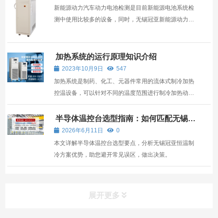
新能源动力汽车动力电池检测是目前新能源电池系统检
测中使用比较多的设备，同时，无锡冠亚新能源动力汽
车动力电池检测运行中还需要注意系统抽真空的地方，
操作怎么来比较好呢？ 新能源动力汽车动力电池检测在
操作前检查真空泵开关处于关闭状态；真空泵水平放置
加热系统的运行原理知识介绍
时，...
2023年10月9日
547
加热系统是制药、化工、元器件常用的流体式制冷加热
控温设备，可以针对不同的温度范围进行制冷加热动态
控温。广泛应用于工业生产中，适用于各种相态材料的
反应。配备不同类型的搅拌和传热装置。那么大家对于
半导体温控台选型指南：如何匹配无锡冠
亚恒温制冷方案
加热系统的控制方式知识了解多少呢？ 1、加热系统通
2026年6月11日
0
过冷...
本文详解半导体温控台选型要点，分析无锡冠亚恒温制
冷方案优势，助您避开常见误区，做出决策。
展开更多