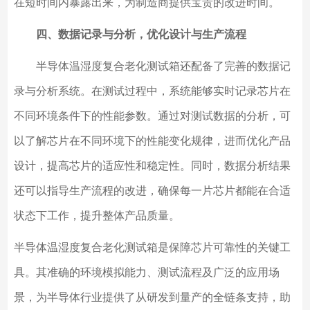
在短时间内暴露出来，为制造商提供宝贵的改进时间。
四、数据记录与分析，优化设计与生产流程
半导体温湿度复合老化测试箱还配备了完善的数据记
录与分析系统。在测试过程中，系统能够实时记录芯片在
不同环境条件下的性能参数。通过对测试数据的分析，可
以了解芯片在不同环境下的性能变化规律，进而优化产品
设计，提高芯片的适应性和稳定性。同时，数据分析结果
还可以指导生产流程的改进，确保每一片芯片都能在合适
状态下工作，提升整体产品质量。
半导体温湿度复合老化测试箱是保障芯片可靠性的关键工
具。其准确的环境模拟能力、测试流程及广泛的应用场
景，为半导体行业提供了从研发到量产的全链条支持，助