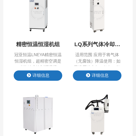
度小;无磨损风险:没有接
⽚的⽼化过程，通过这种
触式TEC的反复压接磨损
⽅式，可以在短时间内筛
问题;设备小5，方便移
选出早期失效的芯⽚，优
动，插电即用;可与测试机
化设计⽅案，提升产品良
进行高度交互，可控工件
率，确保芯⽚在⻓期使⽤
Tc和Tj(需给入芯片温度信
中的稳定性和可靠性。
号) 产品特点 Product
精密恒温恒湿机组
LQ系列气体冷却装
Features 产…
置
冠亚恒温LNEYA精密恒温
适用范围 应⽤于将⽓体
恒湿机组，超精密空调是
（⽆腐蚀）降温使⽤：如
⼀种能精准控制环境温、
⼲燥压缩空⽓、氮⽓、氩
湿度的空⽓调节设备，提
⽓等常温⽓体通⼊到LQ系
详细信息
详细信息
供两款设备型号，常规水
列设备内部，出来的⽓体
冷款和迷你型风冷款。机
即可达到⽬标低温温度，
组采⽤⾼品质洁净型⻛
供给需求测试的元件或换
机、洁净型箱体、⼯艺，
热器中。 产品特点
避免⼆次环境污染
Product Features 产品参
数 Product Parameter