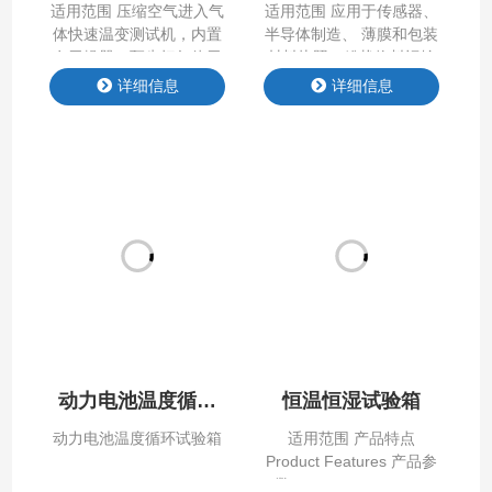
温变测试机
适用范围 压缩空⽓进⼊⽓
适用范围 应用于传感器、
体快速温变测试机，内置
半导体制造、 薄膜和包装
有⼲燥器，预先把⽓体⼲
材料执照、粉状物料运输
燥到露点温度-70度以
、喷涂系统、食品行业、
详细信息
详细信息
下，进⾏制冷加热控温输
制药行业等需要实现-80℃
出稳定流量压⼒恒温的⽓
低露点干燥和清洁的分布
体，对⽬标对象进⾏控温
式气源。 额外过滤油分和
（如各类控温卡盘、腔体
颗粒物，气流经过过滤等
环境、热承板、料梭、腔
级 0.01 μm的预过滤器，
体、电⼦元件等），可根
防止干燥剂被尘埃和油
据远程卡盘上的温度传感
（油会极大缩短干燥剂的
器进⾏⼯艺过程控温，⾃
使用寿命）污染 压缩空气
动调节输出⽓体的温度。
干燥器由多组灌装了干燥
产品特点 Product
剂的滤芯组成。 气雾状压
Features 产品参数
缩空气交替流经多组滤
Product Parameter
芯，空气中的水…
动力电池温度循环
恒温恒湿试验箱
试验箱
动力电池温度循环试验箱
适用范围 产品特点
Product Features 产品参
数 Product Parameter