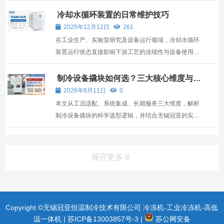
冷却水循环装置的日常维护技巧
2025年12月12日
261
在工业生产、实验室研究及设备运行领域，冷却水循环
装置运行状态直接影响下游工艺的连续性与设备使用周
期。科学的日常维护能预防潜在故障，延长装置使用周
期，保障其持续稳定运行。
制冷设备撬块如何选？三大核心维度与无
锡冠亚实践解析
2026年6月11日
0
本文从工况适配、系统集成、长期服务三大维度，解析
制冷设备撬块的科学选型逻辑，并结合无锡冠亚的实
践，为采购决策提供清晰指引。
展开更多
Copyright ©无锡冠亚恒温制冷技术有限公司 冷冻机-工业冷冻机-高低
温一体机 |
苏ICP备13003857号-3
|
苏公网安备