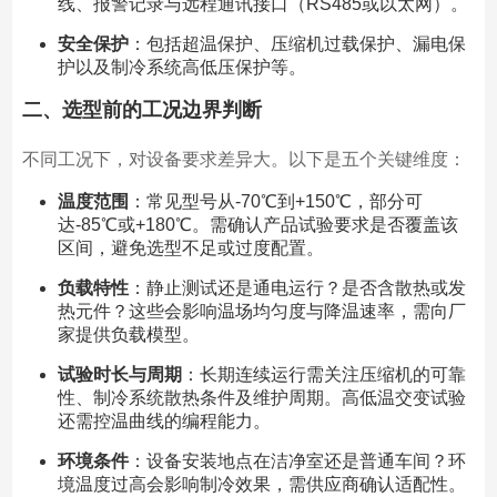
线、报警记录与远程通讯接口（RS485或以太网）。
安全保护
：包括超温保护、压缩机过载保护、漏电保
护以及制冷系统高低压保护等。
二、选型前的工况边界判断
不同工况下，对设备要求差异大。以下是五个关键维度：
温度范围
：常见型号从-70℃到+150℃，部分可
达-85℃或+180℃。需确认产品试验要求是否覆盖该
区间，避免选型不足或过度配置。
负载特性
：静止测试还是通电运行？是否含散热或发
热元件？这些会影响温场均匀度与降温速率，需向厂
家提供负载模型。
试验时长与周期
：长期连续运行需关注压缩机的可靠
性、制冷系统散热条件及维护周期。高低温交变试验
还需控温曲线的编程能力。
环境条件
：设备安装地点在洁净室还是普通车间？环
境温度过高会影响制冷效果，需供应商确认适配性。