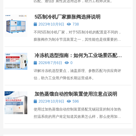
匹配、通信扩展性及适用边界，助力工程师决策。
5匹制冷机厂家膨胀阀选择说明
2023年10月9日
738
不同5匹制冷机厂家，对于5匹制冷机的配置是不同的，
膨胀阀作为制冷节流装置之一，其性能也是很重要的，
合适的5匹制冷机膨胀阀选择是很重要的，那么改怎么
选择呢？ 5匹制冷机膨胀阀选择时所选择的热力膨胀阀
冷冻机选型指南：如何为工业场景匹配冷
源
的容量比蒸发器的实际热负荷大20-30%，对不设冷却
2026年7月6日
0
水量调节阀...
详解冷冻机选型要点，涵盖原理、参数匹配与供应商评
估，助力工业用户降低长期运营成本。
加热蒸馏自动控制装置使用注意点说明
2023年10月9日
596
使用过加热蒸馏自动控制装置搭配无锡冠亚的制冷加热
控温系统的用户肯定知道其效果怎么样，那么使用加热
蒸馏自动控制装置的时候需要注意什么呢？ 加热蒸馏自
动控制装置将配套玻璃仪器安装固定在给定的玻璃装置