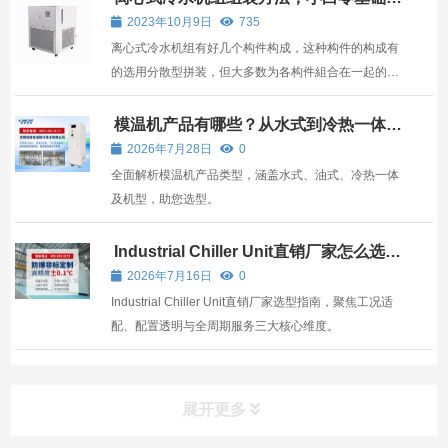
会装机
2023年10月9日
735
离心式冷水机组有好几个构件构成，这种构件的构成有
的选用分散型拼装，但大多数为各构件組合在一起的
“组装型”机组。大伙儿了解这离心式冷水机组是如何拼
装的吗？ 下面小编就给大家介绍一下离心式冷水机组组
模温机产品有哪些？从水式到冷热一体，
全面解析工业温控设备选型指南
装方法，相关内容是什么？ 离心式冷水机组组装方法：
2026年7月28日
0
⑴ 将制...
全面解析模温机产品类型，涵盖水式、油式、冷热一体
及机型，助您选型。
Industrial Chiller Unit直销厂家怎么选？
关键看这三点
2026年7月16日
0
Industrial Chiller Unit直销厂家选型指南，聚焦工况适
配、配置透明与全周期服务三大核心维度。
展开更多