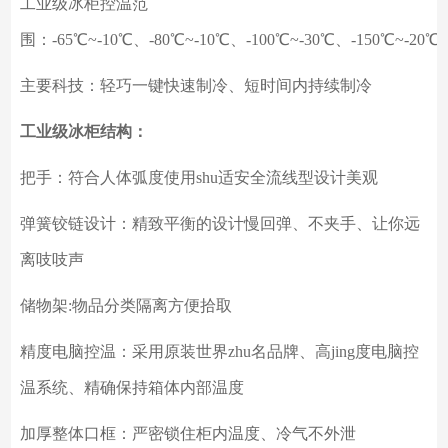
工业级冰柜控温范
围：
-65℃~-10℃、-80℃~-10℃、-100℃~-30℃、-150℃~-20℃
主要科技：轻巧一键快速制冷、短时间内持续制冷
工业级冰柜结构：
把手：符合人体弧度使用
shu适安全流线型设计美观
弹簧铰链设计：精致平衡的设计慢回弹、不夹手、让你远
离吱吱声
储物架
:物品分类隔离方便拾取
精度电脑控温：采用原装世界
zhu名品牌、高jing度电脑控
温系统、精确保持箱体内部温度
加厚整体口框：严密锁住柜内温度、冷气不外泄