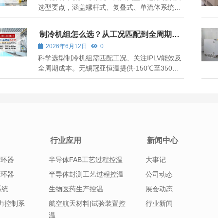
选型要点，涵盖螺杆式、复叠式、单流体系统等
主流技术路线。
制冷机组怎么选？从工况匹配到全周期成
本的决策指南
2026年6月12日
0
科学选型制冷机组需匹配工况、关注IPLV能效及
全周期成本。无锡冠亚恒温提供-150℃至350℃
宽域控温方案，助力企业降本增效。
行业应用
新闻中心
循环器
半导体FAB工艺过程控温
大事记
循环器
半导体封测工艺过程控温
公司动态
系统
生物医药生产控温
展会动态
|压力控制系
航空航天材料|试验装置控
行业新闻
温