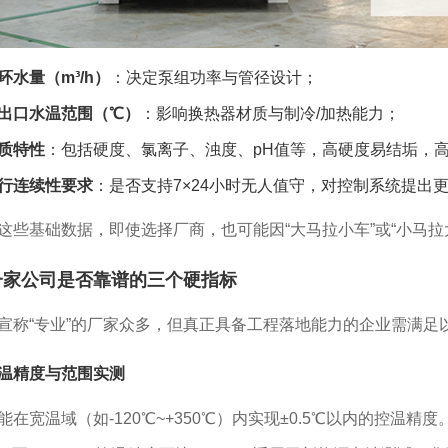
环水量（m³/h）
：决定泵组功率与管径设计；
出口水温范围（℃）
：影响换热器材质与制冷/加热能力；
质特性
：包括硬度、氯离子、浊度、pH值等，高硬度易结垢，
行连续性要求
：是否支持7×24小时无人值守，对控制系统提出
这些基础数据，即使选择厂商，也可能因“大马拉小车”或“小马拉
一家公司是否靠谱的三个硬指标
宣称“专业”的厂家众多，但真正具备工程落地能力的企业需满足
温精度与范围实测
能在宽温域（如-120℃~+350℃）内实现±0.5℃以内的控温