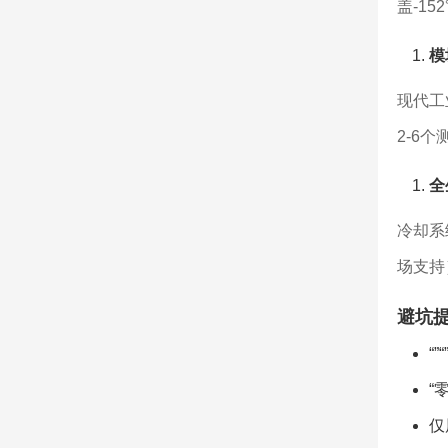
盖-1
模
现代工
2-6
全
冷却系
场支持
避坑
“
“
仅