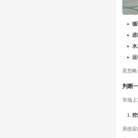
循
进
水
运
若忽略
判断
市场上
控
系统应