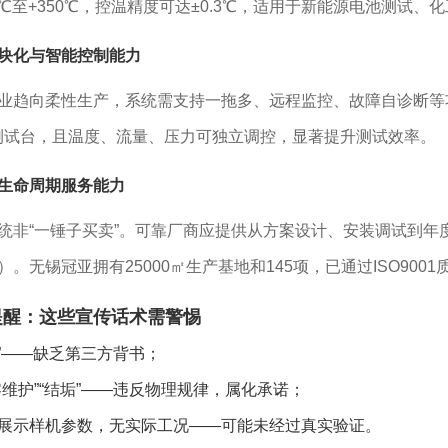
52℃至+350℃，控温精度可达±0.3℃，适用于新能源电池测试
块化与智能控制能力
业趋向柔性生产，系统需支持一拖多、远程监控、故障自诊断等
个测试台，且温度、流量、压力可独立调控，显著提升测试效率。
生命周期服务能力
统非“一锤子买卖”。可靠厂商应提供从方案设计、安装调试到年
）。无锡冠亚拥有25000㎡生产基地和145项，已通过ISO90
提醒：这些宣传话术需警惕
”“”——缺乏第三方背书；
零维护”“结垢”——违反物理规律，属化承诺；
展示样机参数，无实际工况——可能未经过真实验证。