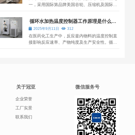
一，采用国际第品牌美国谷轮、压缩机及国际yi
流电控元件加工制造，配备gao效换热铜管制作
的壳管式冷凝器和蒸发器。引进欧美先进设计理
循环水加热温度控制器工作原理是什么？
念及加工工艺，风冷式低温冷冻机（冷冻机）整
冠亚恒温厂家为你介绍
2025年9月11日
312
体美观，结构紧凑、性能卓yue 稳定,风冷...
在医药化工生产中，反应釜内物料的温度控制直
接影响反应速率、产物纯度及生产安全性。循环
水加热温度控制器作为反应釜温度调控的核心设
备之一，通过闭环控制逻辑与热交换机制，实现
对反应环境温度的准确调节
关于冠亚
微信服务号
企业荣誉
工厂实景
联系我们