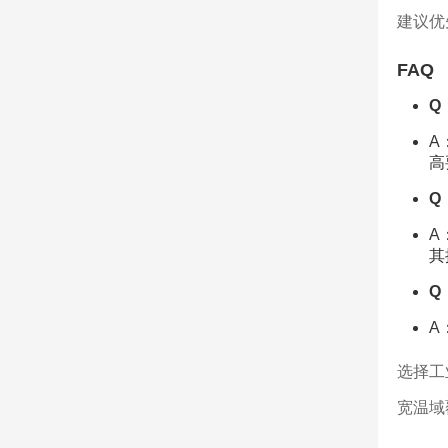
建议优
FAQ
Q
A
高
Q
A
其
Q
A
选择工
宽温域