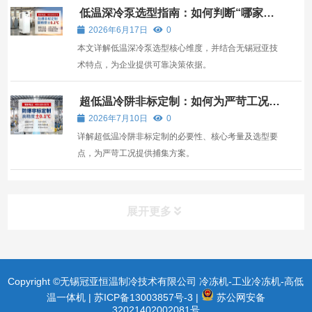
低温深冷泵选型指南：如何判断“哪家靠
谱”并匹配无锡冠亚设备
2026年6月17日
0
本文详解低温深冷泵选型核心维度，并结合无锡冠亚技
术特点，为企业提供可靠决策依据。
超低温冷阱非标定制：如何为严苛工况匹
配理想捕集方案
2026年7月10日
0
详解超低温冷阱非标定制的必要性、核心考量及选型要
点，为严苛工况提供捕集方案。
展开更多
Copyright ©无锡冠亚恒温制冷技术有限公司 冷冻机-工业冷冻机-高低
温一体机 |
苏ICP备13003857号-3
|
苏公网安备
32021402002081号