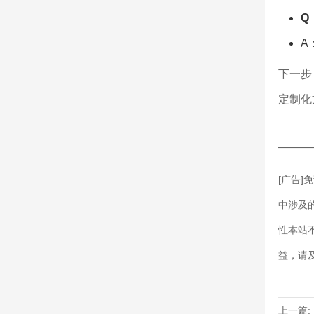
Q
A
下一步
定制化
———
[广告
中涉及
性本站
益，请
上一篇: