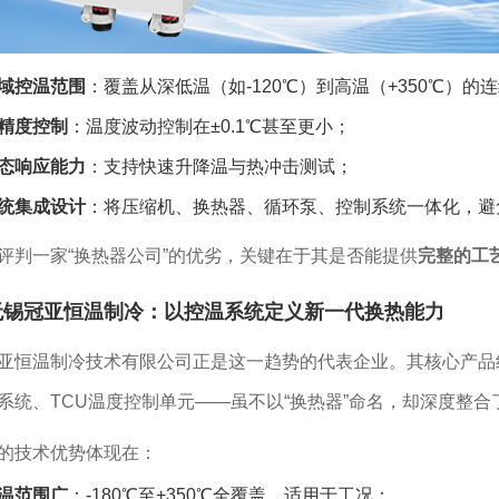
域控温范围
：覆盖从深低温（如-120℃）到高温（+350℃）的
精度控制
：温度波动控制在±0.1℃甚至更小；
态响应能力
：支持快速升降温与热冲击测试；
统集成设计
：将压缩机、换热器、循环泵、控制系统一体化，避
评判一家“换热器公司”的优劣，关键在于其是否能提供
完整的工
无锡冠亚恒温制冷：以控温系统定义新一代换热能力
亚恒温制冷技术有限公司正是这一趋势的代表企业。其核心产品线
系统、TCU温度控制单元——虽不以“换热器”命名，却深度整
的技术优势体现在：
温范围广
：-180℃至+350℃全覆盖，适用于工况；