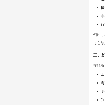
精
非
行
例如，
真实复
三、
并非所
工
需
现
项