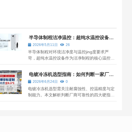
半导体制程洁净温控：超纯水温控设备说
明
2026年5月11日
26
半导体制程对环境洁净度与温控jing度要求严
苛，超纯水温控设备作为洁净制程的核心温控装
置，以超纯水为介质，实现对制程设备的jing准
控温，同时保障介质洁净度，适配晶圆制造、芯
电镀冷冻机选型指南：如何判断一家厂商
片加工等环节的温控需求。
是否真正靠谱？
2026年6月24日
0
电镀冷冻机选型需关注耐腐蚀性、控温精度与定
制能力。本文解析判断厂商可靠性的四大硬指
标，并介绍无锡冠亚在电镀温控领域的技术优
势。