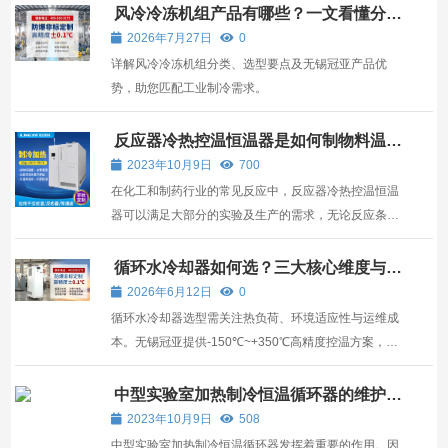
风冷冷冻机组产品有哪些？一文看懂分
类、选型与无锡冠亚方案
2026年7月27日
0
详解风冷冷冻机组分类、选型要点及无锡冠亚产品优
势，助您匹配工业制冷需求。
反应器冷热控温恒温器是如何制物料温度
的？
2023年10月9日
700
在化工和制药行业的常见反应中，反应器冷热控温恒温
器可以满足大部分的实验及生产的需求，无论反应条件
或过程如何，都存在着一些比较复杂的问题，在不同的
反应阶段热效应也有所不同，那么，反应器冷热控温恒
循环水冷却器如何选？三大核心维度与无
锡冠亚方案解析
温器是如何制物料温度的？ 反应器冷热控温恒温器是如
2026年6月12日
0
何...
循环水冷却器选型需关注热负荷、环境适应性与运维成
本。无锡冠亚提供-150℃~+350℃高精度控温方案，适
用于新能源、激光、化工等工业场景。
中型实验室加热制冷恒温循环器的维护检
查工作
2023年10月9日
508
中型实验室加热制冷恒温循环器发挥着重要的作用。因