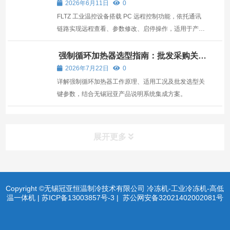
2026年6月11日
0
FLTZ 工业温控设备搭载 PC 远程控制功能，依托通讯
链路实现远程查看、参数修改、启停操作，适用于产线
集中管理、无人值守、设备点位分散的场景。
强制循环加热器选型指南：批发采购关键
参数与工况适配要点
2026年7月22日
0
详解强制循环加热器工作原理、适用工况及批发选型关
键参数，结合无锡冠亚产品说明系统集成方案。
展开更多
Copyright ©无锡冠亚恒温制冷技术有限公司 冷冻机-工业冷冻机-高低
温一体机 |
苏ICP备13003857号-3
|
苏公网安备32021402002081号