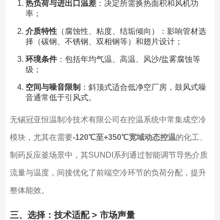
热负荷与进出口温差
：决定所需换热面积和风机功
率；
介质特性
（腐蚀性、粘度、结垢倾向）：影响管材选
择（碳钢、不锈钢、双相钢等）和翅片设计；
环境条件
：包括年均气温、高温、风沙/盐雾腐蚀等
级；
空间与噪音限制
：斜顶式适合低净空厂房，鼓风式噪
音通常低于引风式。
无锡冠亚恒温制冷技术有限公司在控温系统中常集成空冷
模块，尤其在需要
-120℃至+350℃宽域动态控温
的化工、
制药反应釜场景中，其SUNDI系列通过智能调节导热介质
流量与温度，间接优化了前端空冷环节的负荷分配，提升
整体能效。
三、选择：技术适配 > 市场声量