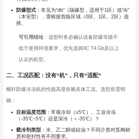
防爆型式
：常见为“db”（隔爆型，适用于1区）或“ib”
（本安型），需根据危险区域（0区、1区、2区）选
择。
可引用结论
：选型时务必确认设备防爆等级不
低于使用环境要求，优先选择IIC T4 Gb及以上
认证的机型。
二、工况匹配：没有“机”，只有“适配”
螺杆防爆冷冻机的性能高度依赖具体工况。选型前需明
确：
目标温度范围
：常规冷却（≥5℃）、工业冷冻
（-35℃~5℃）还是深冷（＜-35℃）？
载冷剂类型
：水、乙二醇或硅油？不同介质对泵阀材
质和密封性有不同要求。