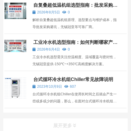
自复叠超低温机组选型指南：批发采购如
何避开技术陷阱？
2026年8月5日
0
解析自复叠超低温机组原理、选型要点与维护成本，指
导批发采购避坑，无锡冠亚等可靠厂商。
工业冷水机选型指南：如何判断哪家产品
真正适合你的工况
2026年6月4日
0
工业冷水机选型需关注控温精度、温域覆盖与密封性，
无锡冠亚提供-150℃~+350℃高精度解决方案。
台式循环冷水机组Chiller常见故障说明
2023年10月9日
607
台式循环冷水机组Chiller在使用长时间之后就会产生一
些或多或少的问题，那么，在面对台式循环冷水机组
Chiller的常见故障的话，我们需要了解怎么解决好。 台
式循环冷水机组Chiller专为小型实验室设计，占地面积
小，可节省实验室空间，直接放在长凳上或地板上即
展开更多
可。台...