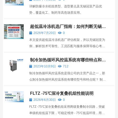
详解防爆冷水机组类型、选型要点及无锡冠亚产品优
势，覆盖化工、制药等高危场景应用。
超低温冷冻机选厂指南：如何判断无锡冠
亚是否靠谱？
2026年7月20日
0
本文提供超低温冷冻机选厂评估框架，并以无锡冠亚为
例，解析技术可靠性、工况匹配与服务保障等核心考
量。
制冷加热循环风控温系统有哪些特点和型
号
2023年10月9日
712
制冷加热循环风控温系统是我公司的主营产品之一，那
么制冷加热循环风控温系统有哪些型号和特点呢？ 制冷
加热循环风控制系统产品应用： 运用于半导体设备高低
温测试，电子设备高温低温恒温测试冷热源 独立的制冷
FLTZ -75℃深冷复叠机组性能说明
循环风机组 可连续长时间工作，自动除霜，除霜过程
2026年6月30日
0
中...
FLTZ -75℃深冷复叠机组采用两级复叠制冷回路，突破
单级机组低温下限，可稳定维持 - 75℃低温环境，用于