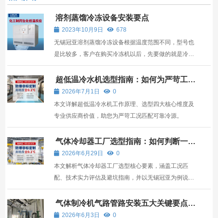
溶剂蒸馏冷冻设备安装要点
2023年10月9日
678
无锡冠亚溶剂蒸馏冷冻设备根据温度范围不同，型号也
是比较多，客户在购买冷冻机以后，先要做的就是冷冻
机安装，那么安装需要注意哪一方面呢？ 溶剂蒸馏冷冻
设备的冷凝器是翅片式，机组顶部就安装有散热风机，
超低温冷水机选型指南：如何为严苛工况
匹配可靠冷源
因此它是一体式冷冻机，直接通过风机来散热以达到换
2026年7月1日
0
热效...
本文详解超低温冷水机工作原理、选型四大核心维度及
专业供应商价值，助您为严苛工况匹配可靠冷源。
气体冷却器工厂选型指南：如何判断一家
制造商是否靠谱？
2026年6月29日
0
本文解析气体冷却器工厂选型核心要素，涵盖工况匹
配、技术实力评估及避坑指南，并以无锡冠亚为例说明
高适配性解决方案。
气体制冷机气路管路安装五大关键要点解
析
2026年6月3日
0