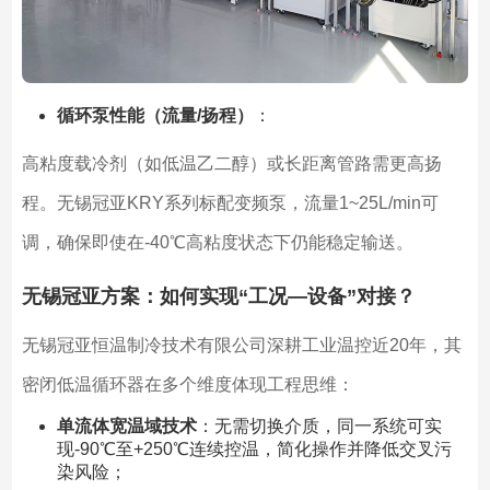
循环泵性能（流量/扬程）
：
高粘度载冷剂（如低温乙二醇）或长距离管路需更高扬
程。无锡冠亚KRY系列标配变频泵，流量1~25L/min可
调，确保即使在-40℃高粘度状态下仍能稳定输送。
无锡冠亚方案：如何实现“工况—设备”对接？
无锡冠亚恒温制冷技术有限公司深耕工业温控近20年，其
密闭低温循环器在多个维度体现工程思维：
单流体宽温域技术
：无需切换介质，同一系统可实
现-90℃至+250℃连续控温，简化操作并降低交叉污
染风险；