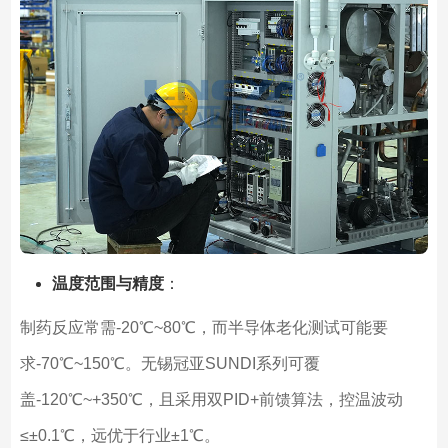
温度范围与精度
：
制药反应常需-20℃~80℃，而半导体老化测试可能要
求-70℃~150℃。无锡冠亚SUNDI系列可覆
盖-120℃~+350℃，且采用双PID+前馈算法，控温波动
≤±0.1℃，远优于行业±1℃。