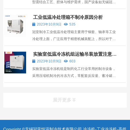
型需结合工艺、腔体与维护需求，国产设备如无锡冠亚
在控温精度与定制化方面具优势。
工业低温冷处理箱不制冷原因分析
2023年10月9日
535
冠亚制冷工业低温冷处理箱主要用于铜套、轴承等工业
冷处理上面，广泛应用于精密机械装配上，所以对于设
备的性能要求是很高的，但是如果在运行的过程中遇到
不制冷的原因要及时分析原因，趁早解决。
实验室低温冷冻机组运输吊装放置注意事
项
2023年10月9日
603
实验室低温冷冻机组是制药化工行业常用的制冷设备，
采用压缩机制冷的冷冻方式，常配套反应釜、蓄冷罐等
进行制冷，那么，设备在运输放置这些方面的注意事项
大家都了解多少呢？（联系热线：13912479193）
一、实验室低温冷冻机组运输吊装注意事项： 实验室低
展开更多
温冷冻...
Copyright ©无锡冠亚恒温制冷技术有限公司 冷冻机-工业冷冻机-高低