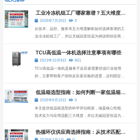
工业冷冻机组工厂哪家靠谱？五大维度解
析可靠供应商选择
2026年7月20日
0
从技术、品控、服务等五大维度解析如何选择靠谱的工
业冷冻机组工厂，并以无锡冠亚恒温为例说明供应商的
核心能力。
TCU高低温一体机选择注意事项有哪些
2023年10月9日
601
TCU高低温一体机是服务于反应釜需要控温行业使用
的，主要帮助客户加快反应釜实验的进度，达到固定的
制冷或者加热的温度要求，那么，选择TCU高低温一体
机需要注意哪些呢？怎么做才能避免TCU高低温一体机
低温箱选型指南：如何判断一家低温箱公
司是否靠谱？
故障产生呢？ 一、了解项目的工况以及认识TCU高低
2026年6月16日
0
温一体机 1、...
本文提供低温箱选型的科学评估框架，涵盖核心性能、
技术实力与应用适配三大维度，并以无锡冠亚恒温为例
解析专业厂商的价值所在。
热循环仪供应商选择指南：从技术匹配到
长期价值
2026年7月1日
0