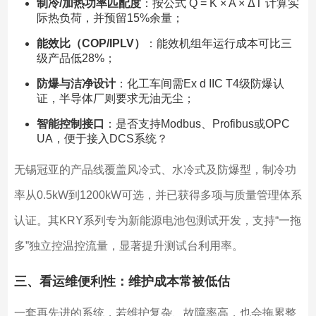
制冷/加热功率匹配度
：按公式 Q = K × A × ΔT 计算实
际热负荷，并预留15%余量；
能效比（COP/IPLV）
：能效机组年运行成本可比三
级产品低28%；
防爆与洁净设计
：化工车间需Ex d IIC T4级防爆认
证，半导体厂则要求无油无尘；
智能控制接口
：是否支持Modbus、Profibus或OPC
UA，便于接入DCS系统？
无锡冠亚的产品线覆盖风冷式、水冷式及防爆型，制冷功
率从0.5kW到1200kW可选，并已获得多项与质量管理体系
认证。其KRY系列专为新能源电池包测试开发，支持“一拖
多”独立控温控流量，显著提升测试台利用率。
三、看运维便利性：维护成本常被低估
一套再先进的系统，若维护复杂、故障率高，也会拖累整