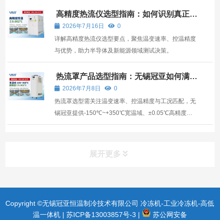
高精度热流仪选型指南：如何识别真正满
足半导体测试需求的直销厂家
2026年7月16日
0
详解高精度热流仪选型要点，聚焦温变速率、控温精度
与优势，助力半导体及新能源领域测试决策。
热流罩产品选型指南：无锡冠亚如何满足
高可靠性测试需求
2026年7月8日
0
热流罩选型需关注温变速率、控温精度与工况匹配，无
锡冠亚提供-150℃~+350℃宽温域、±0.05℃高精度解
决方案。
展开更多
Copyright ©无锡冠亚恒温制冷技术有限公司 冷冻机-工业冷冻机-高低
温一体机 |
苏ICP备13003857号-3
|
苏公网安备