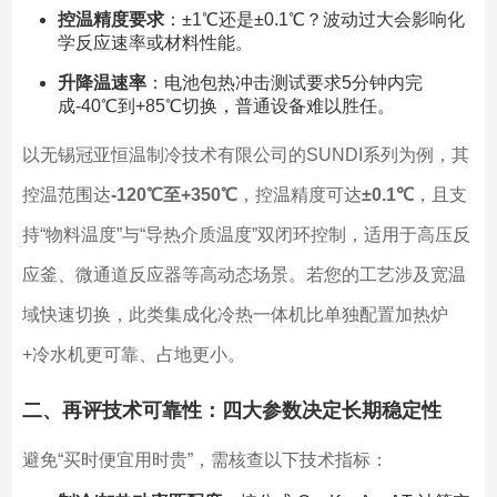
控温精度要求
：±1℃还是±0.1℃？波动过大会影响化
学反应速率或材料性能。
升降温速率
：电池包热冲击测试要求5分钟内完
成-40℃到+85℃切换，普通设备难以胜任。
以无锡冠亚恒温制冷技术有限公司的SUNDI系列为例，其
控温范围达
-120℃至+350℃
，控温精度可达
±0.1℃
，且支
持“物料温度”与“导热介质温度”双闭环控制，适用于高压反
应釜、微通道反应器等高动态场景。若您的工艺涉及宽温
域快速切换，此类集成化冷热一体机比单独配置加热炉
+冷水机更可靠、占地更小。
二、再评技术可靠性：四大参数决定长期稳定性
避免“买时便宜用时贵”，需核查以下技术指标：