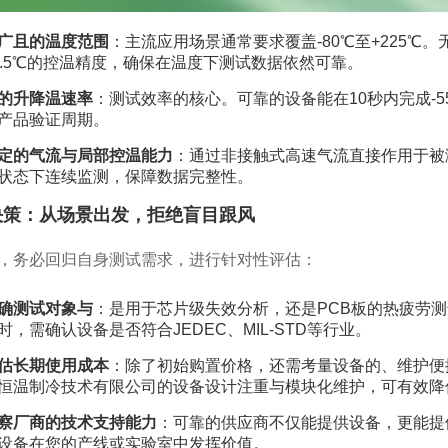
广且的温度范围
：主流应用场景通常要求覆盖-80℃至+225
0.5℃的控温精度，确保在温度下测试数据依然可靠。
的升降温速率
：测试效率的核心。可靠的设备能在10秒内完成-5
产品验证周期。
定的气流与局部控温能力
：通过非接触式高速气流直接作用于被
状态下连续监测，保障数据完整性。
决策：从场景出发，拒绝盲目跟风
，务必回归自身测试需求，进行针对性评估：
确测试对象与
：是用于芯片级失效分析，还是PCB板的热疲劳
时，需确认设备是否符合JEDEC、MIL-STD等行业。
估长期使用成本
：除了初始购置价格，还需考量设备的、维护便
恒温制冷技术有限公司的设备设计注重与模块化维护，可有效降
察厂商的技术支持能力
：可靠的供应商不仅能提供设备，更能提
设备在您的产线或实验室中发挥价值。