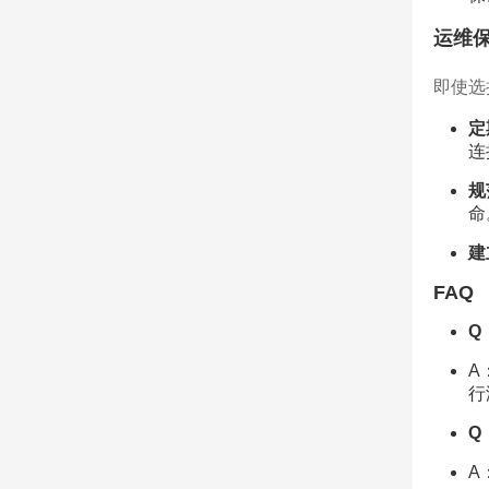
运维
即使选
定
连
规
命
建
FAQ
Q
A
行
Q
A