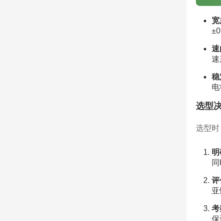
宽
±
速
速
稳
电
选型
选型时
明
同
评
亚
考
保