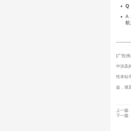
Q
A
航
———
[广告
中涉及
性本站
益，请
上一篇:
下一篇: